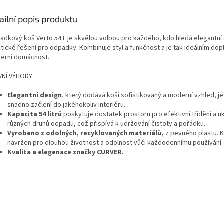
ailní popis produktu
dkový koš Verto 54 L je skvělou volbou pro každého, kdo hledá elegantní 
tické řešení pro odpadky. Kombinuje styl a funkčnost a je tak ideálním do
erní domácnost.
VNÍ VÝHODY:
Elegantní design
, který dodává koši sofistikovaný a moderní vzhled, je
snadno začlení do jakéhokoliv interiéru.
Kapacita 54 litrů
poskytuje dostatek prostoru pro efektivní třídění a u
různých druhů odpadu, což přispívá k udržování čistoty a pořádku.
Vyrobeno z odolných, recyklovaných materiálů,
z pevného plastu. K
navržen pro dlouhou životnost a odolnost vůči každodennímu používání.
Kvalita a elegenace značky CURVER.