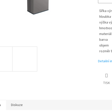
šířka vý
hloubka
výška v
hmotnos
materiál
barva
objem
rozměr b
Detailní 
TISK
s
Diskuze