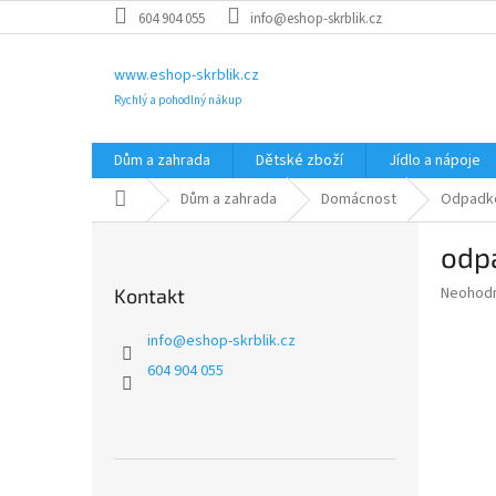
Přejít
604 904 055
info@eshop-skrblik.cz
na
obsah
www.eshop-skrblik.cz
Rychlý a pohodlný nákup
Dům a zahrada
Dětské zboží
Jídlo a nápoje
Domů
Dům a zahrada
Domácnost
Odpadk
P
odpa
o
s
Průměr
Neohod
Kontakt
t
hodnoce
r
produkt
info
@
eshop-skrblik.cz
a
je
604 904 055
0,0
n
z
n
5
í
hvězdič
p
a
Přeskočit