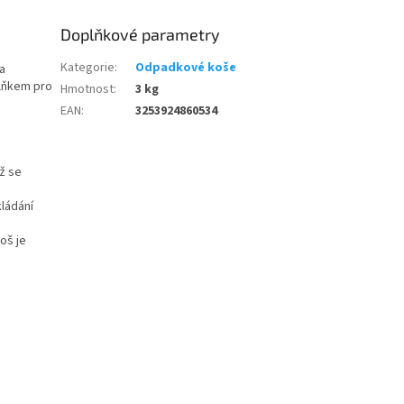
Doplňkové parametry
Kategorie
:
Odpadkové koše
a
plňkem pro
Hmotnost
:
3 kg
EAN
:
3253924860534
ž se
kládání
oš je