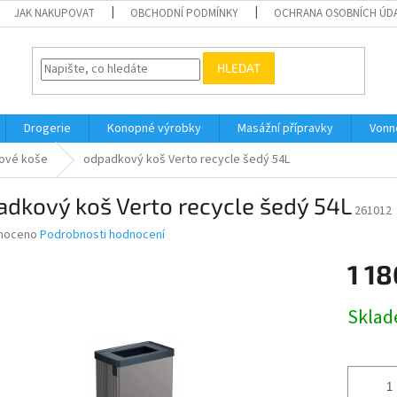
JAK NAKUPOVAT
OBCHODNÍ PODMÍNKY
OCHRANA OSOBNÍCH ÚD
HLEDAT
Drogerie
Konopné výrobky
Masážní přípravky
Vonn
ové koše
odpadkový koš Verto recycle šedý 54L
dkový koš Verto recycle šedý 54L
261012
né
noceno
Podrobnosti hodnocení
ní
1 18
u
Měrná
Skla
cena:
ek.