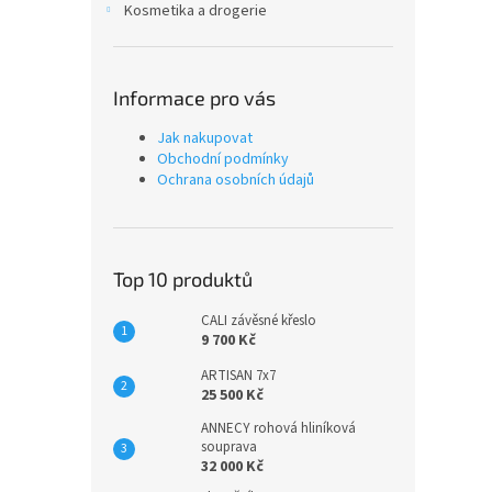
Kosmetika a drogerie
Informace pro vás
Jak nakupovat
Obchodní podmínky
Ochrana osobních údajů
Top 10 produktů
CALI závěsné křeslo
9 700 Kč
ARTISAN 7x7
25 500 Kč
ANNECY rohová hliníková
souprava
32 000 Kč