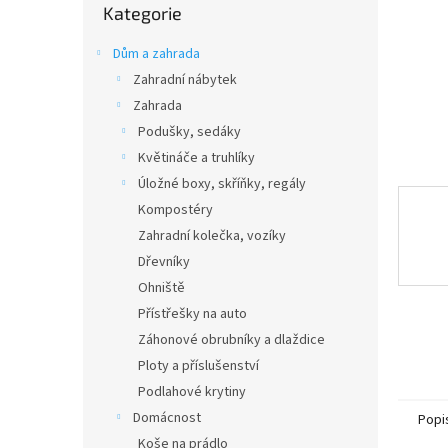
n
Kategorie
kategorie
e
l
Dům a zahrada
Zahradní nábytek
Zahrada
Podušky, sedáky
Květináče a truhlíky
Úložné boxy, skříňky, regály
Kompostéry
Zahradní kolečka, vozíky
Dřevníky
Ohniště
Přístřešky na auto
Záhonové obrubníky a dlaždice
Ploty a příslušenství
Podlahové krytiny
Domácnost
Popi
Koše na prádlo