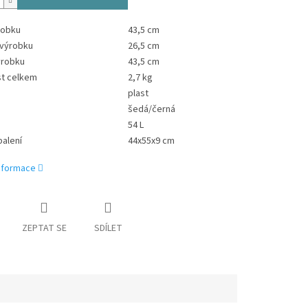
robku
43,5 cm
 výrobku
26,5 cm
ýrobku
43,5 cm
t celkem
2,7 kg
plast
šedá/černá
54 L
alení
44x55x9 cm
informace
ZEPTAT SE
SDÍLET