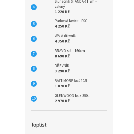
Slunečník STANDART 3m -
zelený
1 220 Kč
Parková lavice - FSC
4 250 Kč
WA-A dřevník
4 350 Kč
BRAVO set - 160cm
8 690 Kč
DŘEVNÍK
3 290 Kč
BALTIMORE koš 125L
1 870 Kč
GLENWOOD box 390L
2 970 Kč
Toplist