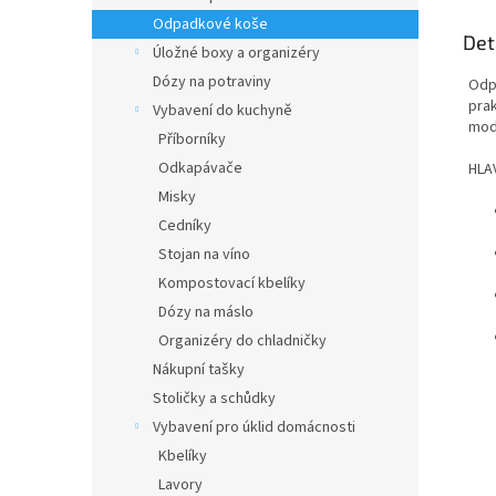
Odpadkové koše
Det
Úložné boxy a organizéry
Dózy na potraviny
Odpa
prak
Vybavení do kuchyně
mod
Příborníky
Odkapávače
HLA
Misky
Cedníky
Stojan na víno
Kompostovací kbelíky
Dózy na máslo
Organizéry do chladničky
Nákupní tašky
Stoličky a schůdky
Vybavení pro úklid domácnosti
Kbelíky
Lavory