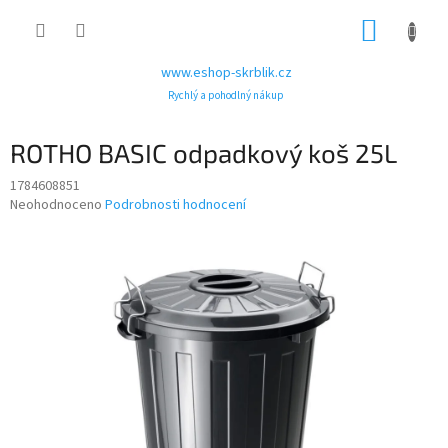
Přejít
NÁKUP
na
obsah
KOŠÍK
www.eshop-skrblik.cz
Rychlý a pohodlný nákup
ROTHO BASIC odpadkový koš 25L
1784608851
Průměrné
Neohodnoceno
Podrobnosti hodnocení
hodnocení
produktu
je
0,0
z
5
hvězdiček.