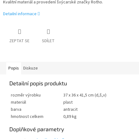
Kvalitní materiál a provedení švýcarské značky Rotho.
Detailní informace
ZEPTAT SE
SDÍLET
Popis
Diskuze
Detailní popis produktu
rozměr výrobku
37 x 36 x 41,5 cm (d,š,v)
materiál
plast
barva
antracit
hmotnost celkem
0,89 kg
Doplňkové parametry