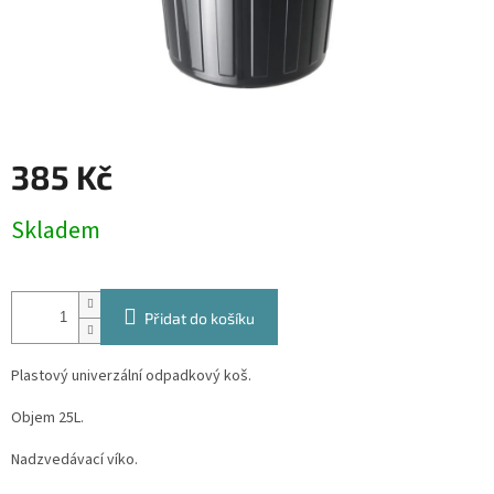
385 Kč
Měrná
Skladem
cena:
Přidat do košíku
Plastový univerzální odpadkový koš.
Objem 25L.
Nadzvedávací víko.