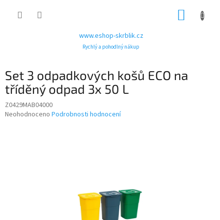
Přejít
NÁKUP
na
obsah
KOŠÍK
www.eshop-skrblik.cz
Rychlý a pohodlný nákup
Set 3 odpadkových košů ECO na
tříděný odpad 3x 50 L
Z0429MAB04000
Průměrné
Neohodnoceno
Podrobnosti hodnocení
hodnocení
produktu
je
0,0
z
5
hvězdiček.