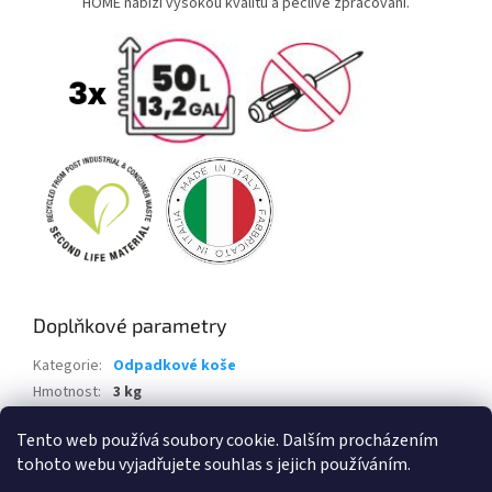
HOME nabízí vysokou kvalitu a pečlivé zpracování.
Doplňkové parametry
Kategorie
:
Odpadkové koše
Hmotnost
:
3 kg
EAN
:
8009371043403
Tento web používá soubory cookie. Dalším procházením
tohoto webu vyjadřujete souhlas s jejich používáním.
Z