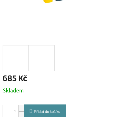
685 Kč
Měrná
Skladem
cena:
Přidat do košíku