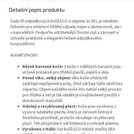
Detailní popis produktu
Sada tří odpadkových košů ECO o objemu 3x 50 L je ideálním
řešením pro efektivní třídění odpadu nejen v domácnosti, ale i
v kancelářích. Podpořte udržitelnější životní styl a zároveň si
užívejte praktické a elegantní řešení odpadkového
hospodářství.
HLAVNÍ VÝHODY:
Různě barevné koše:
3 koše v odlišných barvách jsou
určené primárně pro třídění plastů, papírů a skla.
Pevné víko, velký objem:
Víko koše efektivně
zadržuje nepříjemné pachy, čímž udržuje Vaše okolí bez
zápachu. Objem každého koše 50 L nabízí velký prostor
pro třídění a set je tak ideální pro každodenní použití v
domácnosti i kanceláři.
Odolný a recyklovaný plast:
Koše jsou vyrobeny z
vysoce odolného plastu, který je zároveň šetrný k
životnímu prostředí, protože obsahuje recyklovaný
plast. Tím přispíváte k udržitelnosti a ochraně planety.
Vyrobeno v Itálii:
Set košů ECO italské značky DEA