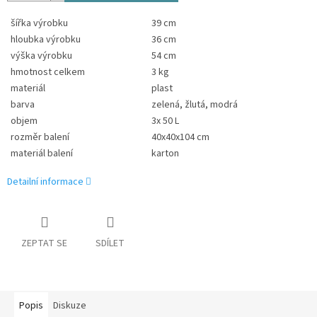
šířka výrobku
39 cm
hloubka výrobku
36 cm
výška výrobku
54 cm
hmotnost celkem
3 kg
materiál
plast
barva
zelená, žlutá, modrá
objem
3x 50 L
rozměr balení
40x40x104 cm
materiál balení
karton
Detailní informace
ZEPTAT SE
SDÍLET
Popis
Diskuze