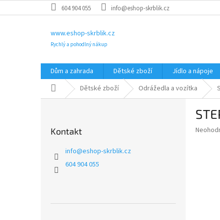
Přejít
604 904 055
info@eshop-skrblik.cz
na
obsah
www.eshop-skrblik.cz
Rychlý a pohodlný nákup
Dům a zahrada
Dětské zboží
Jídlo a nápoje
Domů
Dětské zboží
Odrážedla a vozítka
P
STE
o
s
Průměr
Neohod
Kontakt
t
hodnoce
r
produkt
info
@
eshop-skrblik.cz
a
je
604 904 055
0,0
n
z
n
5
í
hvězdič
p
a
Přeskočit