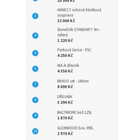
25 500 Kč
ANNECY rohová hliníková
souprava
32 000 Kč
Slunečník STANDART 3m -
zelený
1 220 Kč
Parková lavice - FSC
4 250 Kč
WA-A dřevník
4 350 Kč
BRAVO set - 160cm
8 690 Kč
DŘEVNÍK
3 290 Kč
BALTIMORE koš 125L
1 870 Kč
GLENWOOD box 390L
2 970 Kč