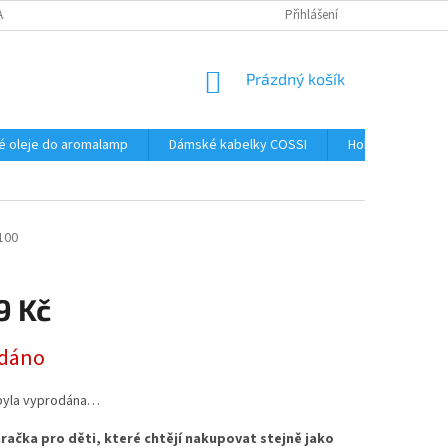
AJŮ
Přihlášení
NÁKUPNÍ
Prázdný košík
KOŠÍK
é oleje do aromalamp
Dámské kabelky COSSI
Hobby
Kos
100
9 Kč
dáno
byla vyprodána…
račka pro děti, které chtějí nakupovat stejně jako