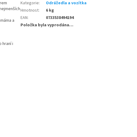
orem
Kategorie
:
Odrážedla a vozítka
 nejmenších
Hmotnost
:
6 kg
EAN
:
0733538494194
o máma a
Položka byla vyprodána…
 hraní i