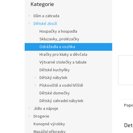
n
Kategorie
kategorie
e
l
Dům a zahrada
Dětské zboží
Houpačky a houpadla
Skluzavky, prolézačky
Odrážedla a vozítka
Hračky pro kluky a děvčata
Výtvarné stolečky a tabule
Dětské kuchyňky
Dětský nábytek
Pískoviště a vodní hřiště
Dětské domečky
Dětský zahradní nábytek
Popi
Jídlo a nápoje
Drogerie
Konopné výrobky
Det
Masážní přípravky