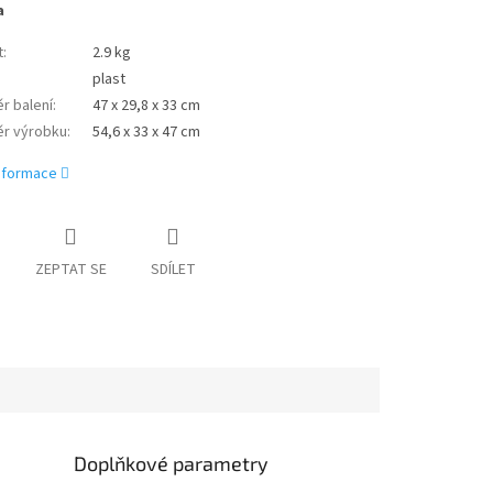
a
t
:
2.9 kg
plast
r balení
:
47 x 29,8 x 33 cm
r výrobku
:
54,6 x 33 x 47 cm
informace
ZEPTAT SE
SDÍLET
Doplňkové parametry