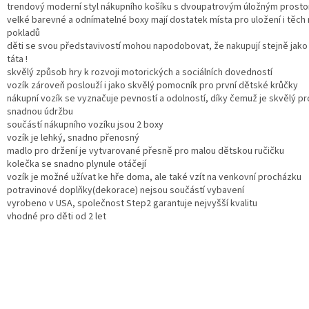
trendový moderní styl nákupního košíku s dvoupatrovým úložným prost
velké barevné a odnímatelné boxy mají dostatek místa pro uložení i těch
pokladů
děti se svou představivostí mohou napodobovat, že nakupují stejně jak
táta !
skvělý způsob hry k rozvoji motorických a sociálních dovedností
vozík zároveň poslouží i jako skvělý pomocník pro první dětské krůčky
nákupní vozík se vyznačuje pevností a odolností, díky čemuž je skvělý pro
snadnou údržbu
součástí nákupního vozíku jsou 2 boxy
vozík je lehký, snadno přenosný
madlo pro držení je vytvarované přesně pro malou dětskou ručičku
kolečka se snadno plynule otáčejí
vozík je možné užívat ke hře doma, ale také vzít na venkovní procházku
potravinové doplňky(dekorace) nejsou součástí vybavení
vyrobeno v USA, společnost Step2 garantuje nejvyšší kvalitu
vhodné pro děti od 2 let