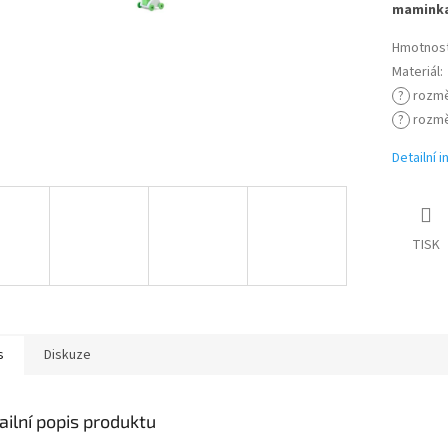
mamink
Hmotnos
Materiál
:
?
rozmě
?
rozmě
Detailní 
TISK
s
Diskuze
ailní popis produktu