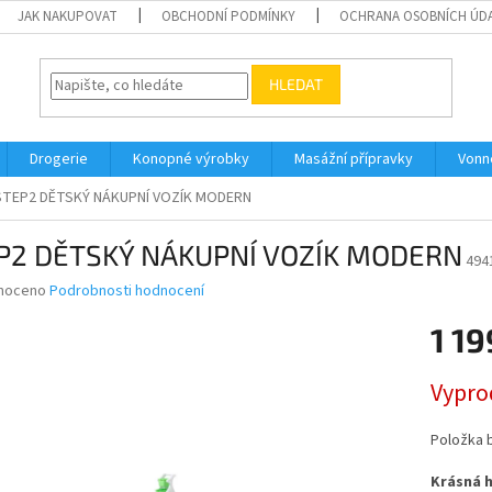
JAK NAKUPOVAT
OBCHODNÍ PODMÍNKY
OCHRANA OSOBNÍCH ÚD
HLEDAT
Drogerie
Konopné výrobky
Masážní přípravky
Vonn
STEP2 DĚTSKÝ NÁKUPNÍ VOZÍK MODERN
P2 DĚTSKÝ NÁKUPNÍ VOZÍK MODERN
494
né
noceno
Podrobnosti hodnocení
ní
1 19
u
Měrná
Vypro
cena:
ek.
Položka 
Krásná h