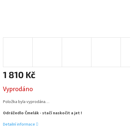
1 810 Kč
Měrná
Vyprodáno
cena:
Položka byla vyprodána…
Odrážedlo Čmelák - stačí naskočit a jet !
Detailní informace