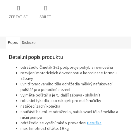
ZEPTAT SE
SDÍLET
Popis
Diskuze
Detailní popis produktu
odrážedlo Čmelák 2v1 podporuje pohyb a rovnováhu
rozvíjení motorických dovedností a koordinace formou
zábavy
uvnitř tvarovaného těla odrážedla měkký nafukovací
polštář pro pohodlné sezení
vyjměte polštář a je tu další zábava - skákání !
robustní tykadla jako rukojeti pro malé ručičky
natáčecí zadní kolečka
součástí balení je: odrážedlo, nafukovací tělo čmeláka a
ruční pumpa
odrážedlo se vyrábí také v provedení
Beruška
max. hmotnost dítěte: 19 kg