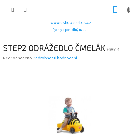
Přejít
NÁKUP
na
obsah
KOŠÍK
www.eshop-skrblik.cz
Rychlý a pohodlný nákup
STEP2 ODRÁŽEDLO ČMELÁK
969514
Průměrné
Neohodnoceno
Podrobnosti hodnocení
hodnocení
produktu
je
0,0
z
5
hvězdiček.