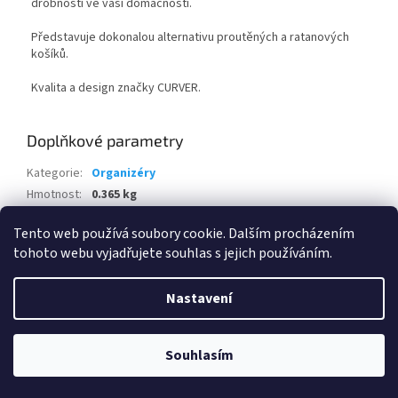
drobností ve vaši domácnosti.
Představuje dokonalou alternativu proutěných a ratanových
košíků.
Kvalita a design značky CURVER.
Doplňkové parametry
Kategorie
:
Organizéry
Hmotnost
:
0.365 kg
EAN
:
3253920095008
Tento web používá soubory cookie. Dalším procházením
tohoto webu vyjadřujete souhlas s jejich používáním.
Z
á
Nastavení
Vytvořil Shoptet
p
a
t
Souhlasím
Copyright 2026
www.eshop-skrblik.cz
. Všechna práva vyhrazena.
í