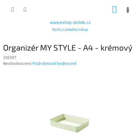
Přejít
NÁKUP
na
obsah
KOŠÍK
www.eshop-skrblik.cz
Rychlý a pohodlný nákup
Organizér MY STYLE - A4 - krémový
203397
Průměrné
Neohodnoceno
Podrobnosti hodnocení
hodnocení
produktu
je
0,0
z
5
hvězdiček.