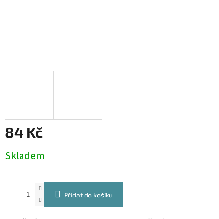
84 Kč
Měrná
Skladem
cena:
Přidat do košíku