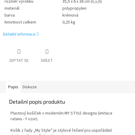
rozměr výrobku
35,5 x 6 x 26 cm (š,v,h)
materiál
polypropylen
barva
krémová
hmotnost celkem
0,25 kg
Detailní informace
ZEPTAT SE
SDÍLET
Popis
Diskuze
Detailní popis produktu
Plastový košíček v moderním MY STYLE designu (imitace
ratanu - Y vzor).
Košík z řady „My Style” je stylové řešení pro uspořádání