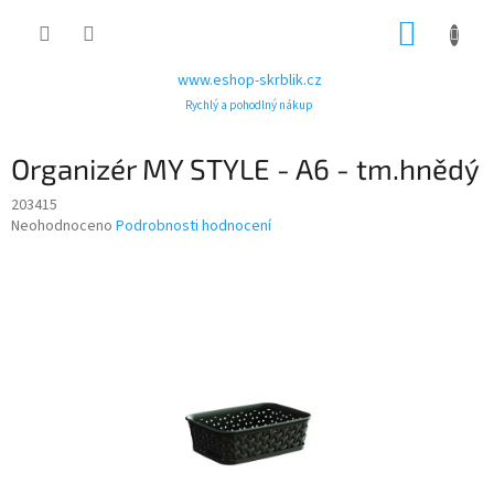
Přejít
NÁKUP
na
obsah
KOŠÍK
www.eshop-skrblik.cz
Rychlý a pohodlný nákup
Organizér MY STYLE - A6 - tm.hnědý
203415
Průměrné
Neohodnoceno
Podrobnosti hodnocení
hodnocení
produktu
je
0,0
z
5
hvězdiček.