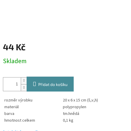
44 Kč
Měrná
Skladem
cena:
Přidat do košíku
rozměr výrobku
20 x 6 x 15 cm (š,v,h)
materiál
polypropylen
barva
tm.hnědá
hmotnost celkem
0,1 kg