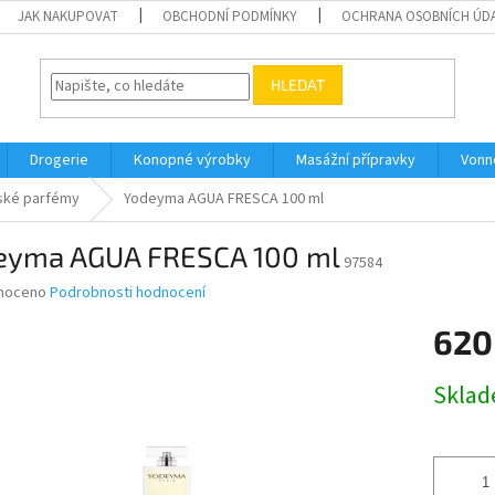
JAK NAKUPOVAT
OBCHODNÍ PODMÍNKY
OCHRANA OSOBNÍCH ÚD
HLEDAT
Drogerie
Konopné výrobky
Masážní přípravky
Vonn
ské parfémy
Yodeyma AGUA FRESCA 100 ml
eyma AGUA FRESCA 100 ml
97584
né
noceno
Podrobnosti hodnocení
ní
620
u
Měrná
Skla
cena:
ek.