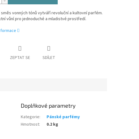
í směs vonných tónů vytváří revoluční a kultovní parfém.
tní vůní pro jednoduché a mladistvé prostředí.
informace
ZEPTAT SE
SDÍLET
Doplňkové parametry
Kategorie
:
Pánské parfémy
Hmotnost
:
0.2 kg