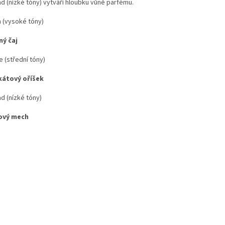
ad (nízké tóny) vytváří hloubku vůně parfému.
a (vysoké tóny)
ný čaj
 (střední tóny)
átový oříšek
d (nízké tóny)
ový mech