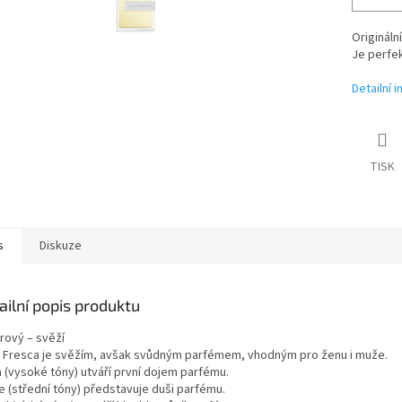
Origináln
Je perfek
Detailní 
TISK
s
Diskuze
ailní popis produktu
rový – svěží
 Fresca je svěžím, avšak svůdným parfémem, vhodným pro ženu i muže.
a (vysoké tóny) utváří první dojem parfému.
e (střední tóny) představuje duši parfému.