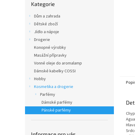
n
Kategorie
kategorie
e
l
Dům a zahrada
Dětské zboží
Jídlo a nápoje
Drogerie
Konopné výrobky
Masážní přípravky
Vonné oleje do aromalamp
Dámské kabelky COSSI
Hobby
Popi
Kosmetika a drogerie
Parfémy
Det
Dámské parfémy
Pánské parfémy
Chyp
Agua
Hlav
Srdc
Informace pro vás