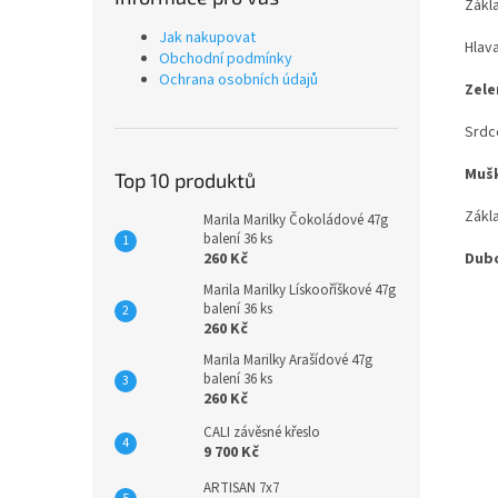
Zákl
Jak nakupovat
Hlav
Obchodní podmínky
Ochrana osobních údajů
Zele
Srdce
Mušk
Top 10 produktů
Zákla
Marila Marilky Čokoládové 47g
balení 36 ks
260 Kč
Dub
Marila Marilky Lískooříškové 47g
balení 36 ks
260 Kč
Marila Marilky Arašídové 47g
balení 36 ks
260 Kč
CALI závěsné křeslo
9 700 Kč
ARTISAN 7x7