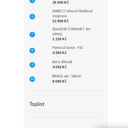
25 500 Kč
ANNECY rohová hliníková
souprava
32 000 Kč
Slunečník STANDART 3m -
zelený
1 220 Kč
Parková lavice - FSC
4 250 Kč
WA-A dřevník
4 350 Kč
BRAVO set - 160cm
8 690 Kč
Toplist