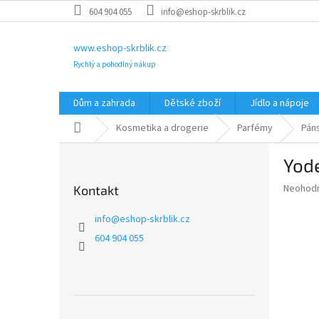
Přejít
604 904 055
info@eshop-skrblik.cz
na
obsah
www.eshop-skrblik.cz
Rychlý a pohodlný nákup
Dům a zahrada
Dětské zboží
Jídlo a nápoje
Domů
Kosmetika a drogerie
Parfémy
Pán
P
Yod
o
s
Průměr
Neohod
Kontakt
t
hodnoce
r
produkt
info
@
eshop-skrblik.cz
a
je
604 904 055
0,0
n
z
n
5
í
hvězdič
p
a
Přeskočit