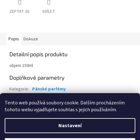
ZEPTAT SE
SDÍLET
Popis
Diskuze
Detailní popis produktu
objem 150ml
Doplňkové parametry
Kategorie
:
Pánské parfémy
Hmotnost
:
0.2 kg
Tento web používá soubory cookie. Dalším procházením
tohoto webu vyjadřujete souhlas s jejich používáním.
Z
á
Nastavení
Vytvořil Shoptet
p
a