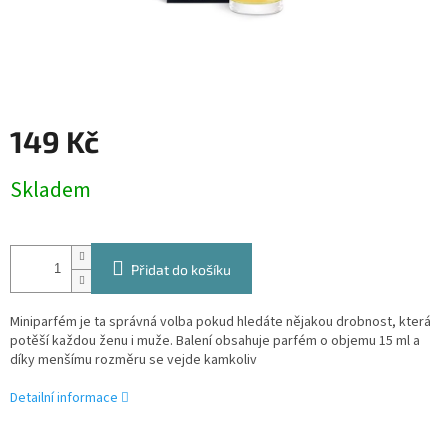
149 Kč
Měrná
Skladem
cena:
Přidat do košíku
Miniparfém je ta správná volba pokud hledáte nějakou drobnost, která
potěší každou ženu i muže. Balení obsahuje parfém o objemu 15 ml a
díky menšímu rozměru se vejde kamkoliv
Detailní informace