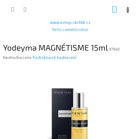
Přejít
NÁKUP
na
obsah
KOŠÍK
www.eshop-skrblik.cz
Rychlý a pohodlný nákup
Yodeyma MAGNÉTISME 15ml
97643
Průměrné
Neohodnoceno
Podrobnosti hodnocení
hodnocení
produktu
je
0,0
z
5
hvězdiček.