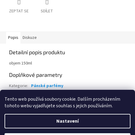
ZEPTAT SE
SDÍLET
Popis
Diskuze
Detailní popis produktu
objem 150ml
Doplňkové parametry
Kategorie
:
Pánské parfémy
Hmotnost
:
0.2 kg
Tento web používá soubory cookie. Dalším procházením
tohoto webu vyjadřujete souhlas s jejich používáním.
Z
á
Nastavení
Vytvořil Shoptet
p
a