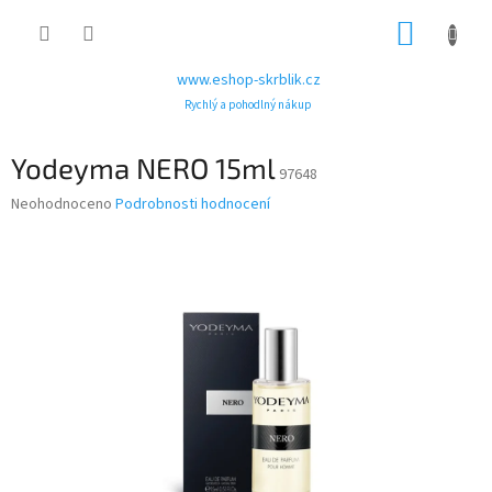
Přejít
NÁKUP
na
obsah
KOŠÍK
www.eshop-skrblik.cz
Rychlý a pohodlný nákup
Yodeyma NERO 15ml
97648
Průměrné
Neohodnoceno
Podrobnosti hodnocení
hodnocení
produktu
je
0,0
z
5
hvězdiček.