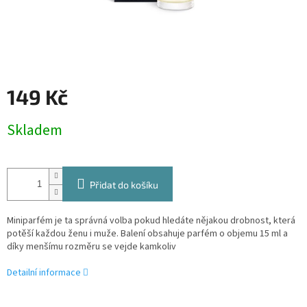
149 Kč
Měrná
Skladem
cena:
Přidat do košíku
Miniparfém je ta správná volba pokud hledáte nějakou drobnost, která
potěší každou ženu i muže. Balení obsahuje parfém o objemu 15 ml a
díky menšímu rozměru se vejde kamkoliv
Detailní informace