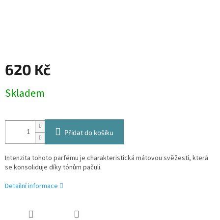
620 Kč
Měrná
Skladem
cena:
Přidat do košíku
Intenzita tohoto parfému je charakteristická mátovou svěžestí, která
se konsoliduje díky tónům pačuli.
Detailní informace