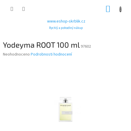
Přejít
NÁKUP
na
obsah
KOŠÍK
www.eshop-skrblik.cz
Rychlý a pohodlný nákup
Yodeyma ROOT 100 ml
97602
Průměrné
Neohodnoceno
Podrobnosti hodnocení
hodnocení
produktu
je
0,0
z
5
hvězdiček.