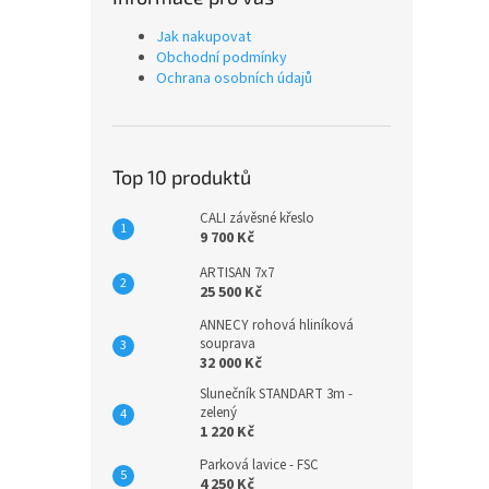
Jak nakupovat
Obchodní podmínky
Ochrana osobních údajů
Top 10 produktů
CALI závěsné křeslo
9 700 Kč
ARTISAN 7x7
25 500 Kč
ANNECY rohová hliníková
souprava
32 000 Kč
Slunečník STANDART 3m -
zelený
1 220 Kč
Parková lavice - FSC
4 250 Kč