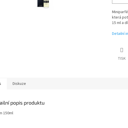
Miniparfé
která pot
15 ml a 
Detailní 
TISK
s
Diskuze
ailní popis produktu
m 150ml