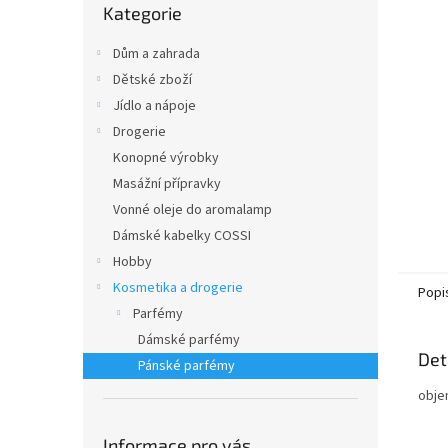
n
Kategorie
kategorie
e
l
Dům a zahrada
Dětské zboží
Jídlo a nápoje
Drogerie
Konopné výrobky
Masážní přípravky
Vonné oleje do aromalamp
Dámské kabelky COSSI
Hobby
Kosmetika a drogerie
Popi
Parfémy
Dámské parfémy
Det
Pánské parfémy
obje
Informace pro vás