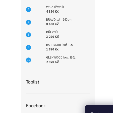
WA-A dřevník
4 350 Kč
BRAVO set - 160cm
8 690 Kč
DŘEVNÍK
3 290 Kč
BALTIMORE koš 125L
1 870 Kč
GLENWOOD box 390L
2 970 Kč
Toplist
Facebook