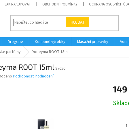
JAK NAKUPOVAT
OBCHODNÍ PODMÍNKY
OCHRANA OSOBNÍCH ÚD
HLEDAT
Drogerie
Konopné výrobky
Masážní přípravky
Vonn
ské parfémy
Yodeyma ROOT 15ml
eyma ROOT 15ml
97650
né
noceno
Podrobnosti hodnocení
ní
149
u
Měrná
Skla
cena:
ek.