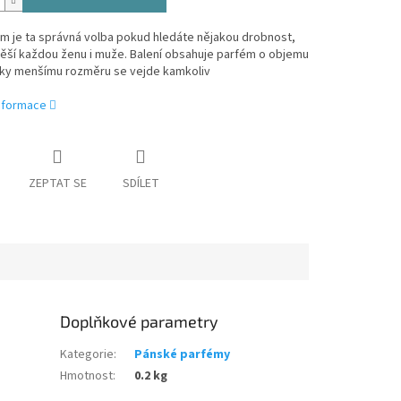
m je ta správná volba pokud hledáte nějakou drobnost,
ěší každou ženu i muže. Balení obsahuje parfém o objemu
díky menšímu rozměru se vejde kamkoliv
informace
ZEPTAT SE
SDÍLET
Doplňkové parametry
Kategorie
:
Pánské parfémy
Hmotnost
:
0.2 kg