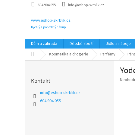
Přejít
604 904 055
info@eshop-skrblik.cz
na
obsah
www.eshop-skrblik.cz
Rychlý a pohodlný nákup
Dům a zahrada
Dětské zboží
Jídlo a nápoje
Domů
Kosmetika a drogerie
Parfémy
Pán
P
Yod
o
s
Průměr
Neohod
Kontakt
t
hodnoce
r
produkt
info
@
eshop-skrblik.cz
a
je
604 904 055
0,0
n
z
n
5
í
hvězdič
p
a
Přeskočit