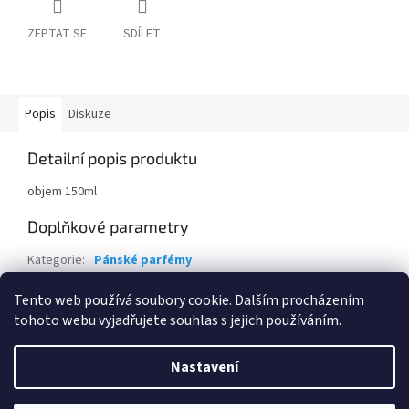
ZEPTAT SE
SDÍLET
Popis
Diskuze
Detailní popis produktu
objem 150ml
Doplňkové parametry
Kategorie
:
Pánské parfémy
Hmotnost
:
0.2 kg
Tento web používá soubory cookie. Dalším procházením
tohoto webu vyjadřujete souhlas s jejich používáním.
Z
á
Nastavení
Vytvořil Shoptet
p
a