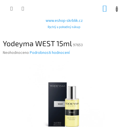
Přejít
NÁKUP
na
obsah
KOŠÍK
www.eshop-skrblik.cz
Rychlý a pohodlný nákup
Yodeyma WEST 15ml
97653
Průměrné
Neohodnoceno
Podrobnosti hodnocení
hodnocení
produktu
je
0,0
z
5
hvězdiček.