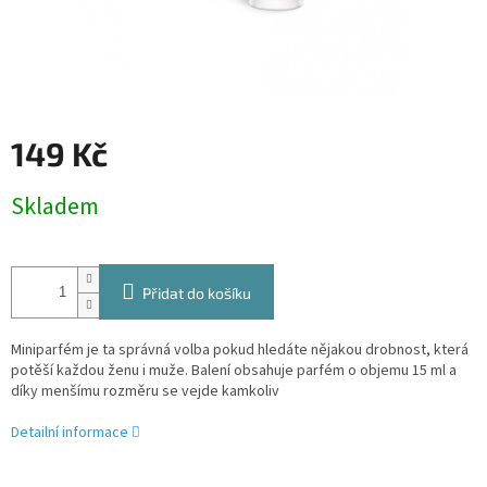
149 Kč
Měrná
Skladem
cena:
Přidat do košíku
Miniparfém je ta správná volba pokud hledáte nějakou drobnost, která
potěší každou ženu i muže. Balení obsahuje parfém o objemu 15 ml a
díky menšímu rozměru se vejde kamkoliv
Detailní informace