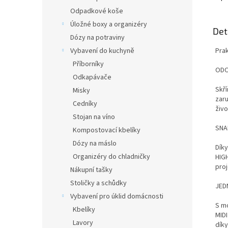
Odpadkové koše
Úložné boxy a organizéry
Det
Dózy na potraviny
Vybavení do kuchyně
Prak
Příborníky
ODO
Odkapávače
Skří
Misky
zaru
Cedníky
živo
Stojan na víno
SNA
Kompostovací kbelíky
Dózy na máslo
Díky
Organizéry do chladničky
HIGH
proj
Nákupní tašky
Stoličky a schůdky
JED
Vybavení pro úklid domácnosti
S m
Kbelíky
MID
Lavory
dík