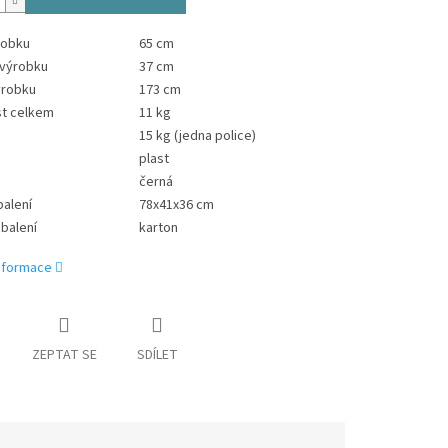
robku
65 cm
 výrobku
37 cm
ýrobku
173 cm
t celkem
11 kg
15 kg (jedna police)
plast
černá
alení
78x41x36 cm
 balení
karton
informace
ZEPTAT SE
SDÍLET