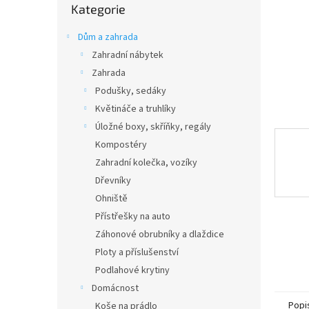
n
Kategorie
kategorie
e
l
Dům a zahrada
Zahradní nábytek
Zahrada
Podušky, sedáky
Květináče a truhlíky
Úložné boxy, skříňky, regály
Kompostéry
Zahradní kolečka, vozíky
Dřevníky
Ohniště
Přístřešky na auto
Záhonové obrubníky a dlaždice
Ploty a příslušenství
Podlahové krytiny
Domácnost
Popi
Koše na prádlo