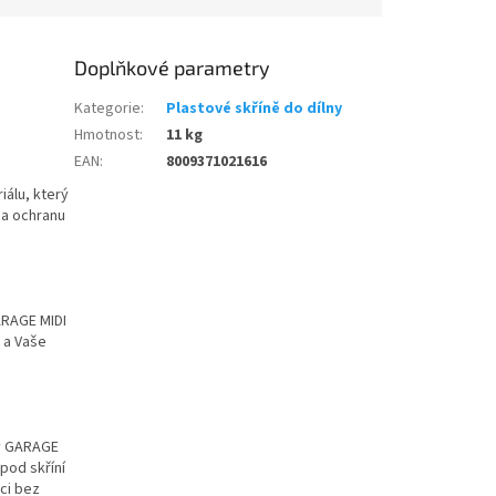
Doplňkové parametry
Kategorie
:
Plastové skříně do dílny
Hmotnost
:
11 kg
EAN
:
8009371021616
iálu, který
 a ochranu
ARAGE MIDI
e a Vaše
ky GARAGE
pod skříní
ci bez