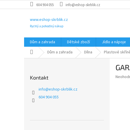
Přejít
604 904 055
info@eshop-skrblik.cz
na
obsah
www.eshop-skrblik.cz
Rychlý a pohodlný nákup
Dům a zahrada
Dětské zboží
Jídlo a nápoje
Domů
Dům a zahrada
Dílna
Plastové skříně
P
GARA
o
s
Průměr
Neohod
Kontakt
t
hodnoce
r
produkt
info
@
eshop-skrblik.cz
a
je
604 904 055
0,0
n
z
n
5
í
hvězdič
p
a
Přeskočit