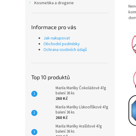
Kosmetika a drogerie
Nene
komb
dom
Informace pro vás
Jak nakupovat
Obchodní podmínky
Ochrana osobních údajů
Top 10 produktů
Marila Marilky Čokoládové 47g
balení 36 ks
260 Kč
Marila Marilky Lískooříškové 47g
balení 36 ks
260 Kč
Marila Marilky Arašídové 47g
balení 36 ks