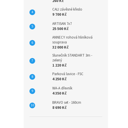
260 Kč
CALI závěsné křeslo
9 700 Kč
ARTISAN 7x7
25 500 Kč
ANNECY rohová hliníková
souprava
32 000 Kč
Slunečník STANDART 3m -
zelený
1 220 Kč
Parková lavice - FSC
4 250 Kč
WA-A dřevník
4 350 Kč
BRAVO set - 160cm
8 690 Kč