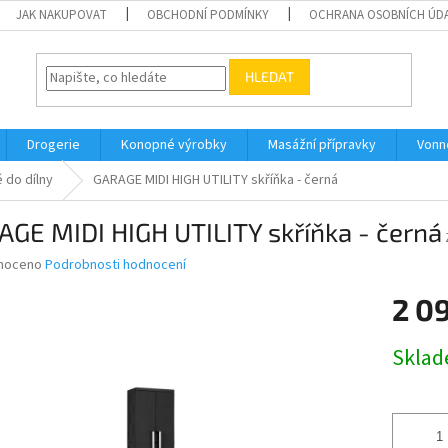
JAK NAKUPOVAT
OBCHODNÍ PODMÍNKY
OCHRANA OSOBNÍCH ÚD
HLEDAT
Drogerie
Konopné výrobky
Masážní přípravky
Vonn
 do dílny
GARAGE MIDI HIGH UTILITY skříňka - černá
GE MIDI HIGH UTILITY skříňka - černá
né
noceno
Podrobnosti hodnocení
ní
2 0
u
Měrná
Skla
cena:
ek.