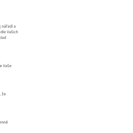
 nářadí a
dle Vašich
klad
že Vaše
, že
.
cenné