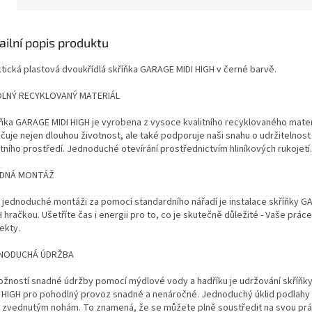
ailní popis produktu
tická plastová dvoukřídlá skříňka GARAGE MIDI HIGH v černé barvě.
LNÝ RECYKLOVANÝ MATERIÁL
ňka GARAGE MIDI HIGH je vyrobena z vysoce kvalitního recyklovaného mater
čuje nejen dlouhou životnost, ale také podporuje naši snahu o udržitelnost
tního prostředí. Jednoduché otevírání prostřednictvím hliníkových rukojetí.
DNÁ MONTÁŽ
 jednoduché montáži za pomocí standardního nářadí je instalace skříňky G
 hračkou. Ušetříte čas i energii pro to, co je skutečně důležité - Vaše prác
ekty.
NODUCHÁ ÚDRŽBA
ožností snadné údržby pomocí mýdlové vody a hadříku je udržování skříň
I HIGH pro pohodlný provoz snadné a nenáročné. Jednoduchý úklid podlahy 
y zvednutým nohám. To znamená, že se můžete plně soustředit na svou prá