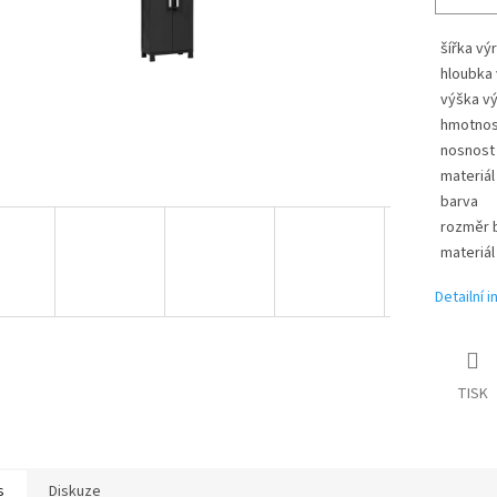
šířka vý
hloubka
výška v
hmotnos
nosnost
materiál
barva
rozměr b
materiál
Detailní 
TISK
s
Diskuze