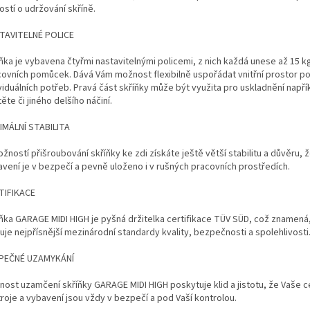
ostí o udržování skříně.
TAVITELNÉ POLICE
ňka je vybavena čtyřmi nastavitelnými policemi, z nich každá unese až 15 kg
ovních pomůcek. Dává Vám možnost flexibilně uspořádat vnitřní prostor po
viduálních potřeb. Pravá část skříňky může být využita pro uskladnění napří
ěte či jiného delšího náčiní.
IMÁLNÍ STABILITA
žností přišroubování skříňky ke zdi získáte ještě větší stabilitu a důvěru, 
vení je v bezpečí a pevně uloženo i v rušných pracovních prostředích.
TIFIKACE
ňka GARAGE MIDI HIGH je pyšná držitelka certifikace TÜV SÜD, což znamená
uje nejpřísnější mezinárodní standardy kvality, bezpečnosti a spolehlivosti
PEČNÉ UZAMYKÁNÍ
ost uzamčení skříňky GARAGE MIDI HIGH poskytuje klid a jistotu, že Vaše 
roje a vybavení jsou vždy v bezpečí a pod Vaší kontrolou.