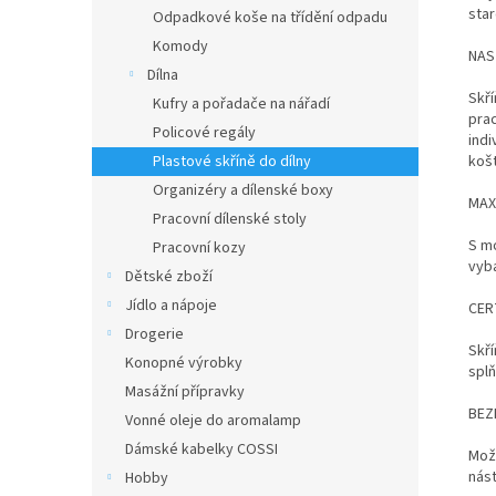
star
Odpadkové koše na třídění odpadu
Komody
NAS
Dílna
Skří
Kufry a pořadače na nářadí
prac
Policové regály
indi
Plastové skříně do dílny
košt
Organizéry a dílenské boxy
MAX
Pracovní dílenské stoly
S mo
Pracovní kozy
vyba
Dětské zboží
Jídlo a nápoje
CER
Drogerie
Skří
Konopné výrobky
splň
Masážní přípravky
BEZ
Vonné oleje do aromalamp
Dámské kabelky COSSI
Možn
nást
Hobby