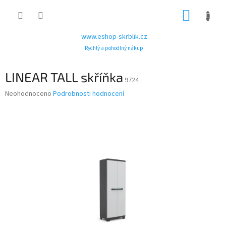
Přejít
NÁKUP
na
obsah
KOŠÍK
www.eshop-skrblik.cz
Rychlý a pohodlný nákup
LINEAR TALL skříňka
9724
Průměrné
Neohodnoceno
Podrobnosti hodnocení
hodnocení
produktu
je
0,0
z
5
hvězdiček.