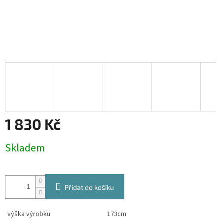
1 830 Kč
Měrná
Skladem
cena:
Přidat do košíku
výška výrobku
173cm