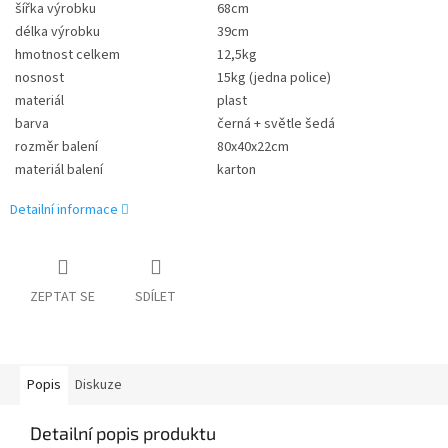
šířka výrobku
68cm
délka výrobku
39cm
hmotnost celkem
12,5kg
nosnost
15kg (jedna police)
materiál
plast
barva
černá + světle šedá
rozměr balení
80x40x22cm
materiál balení
karton
Detailní informace
ZEPTAT SE
SDÍLET
Popis
Diskuze
Detailní popis produktu