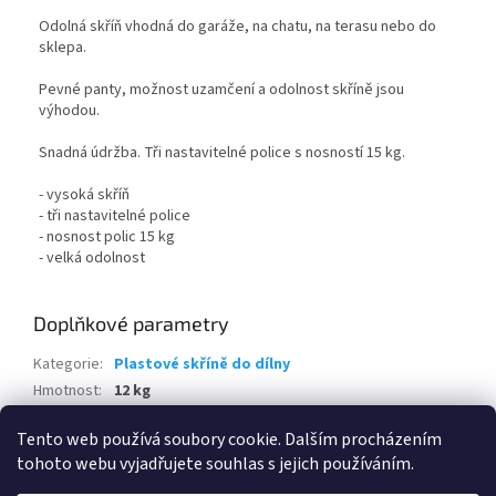
Odolná skříň vhodná do garáže, na chatu, na terasu nebo do
sklepa.
Pevné panty, možnost uzamčení a odolnost skříně jsou
výhodou.
Snadná údržba. Tři nastavitelné police s nosností 15 kg.
- vysoká skříň
- tři nastavitelné police
- nosnost polic 15 kg
- velká odolnost
Doplňkové parametry
Kategorie
:
Plastové skříně do dílny
Hmotnost
:
12 kg
EAN
:
8013183074456
Tento web používá soubory cookie. Dalším procházením
tohoto webu vyjadřujete souhlas s jejich používáním.
Z