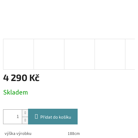
4 290 Kč
Měrná
Skladem
cena:
Přidat do košíku
výška výrobku
188cm