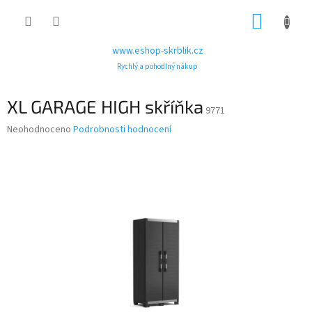
Přejít
NÁKUP
na
obsah
KOŠÍK
www.eshop-skrblik.cz
Rychlý a pohodlný nákup
XL GARAGE HIGH skříňka
9771
Průměrné
Neohodnoceno
Podrobnosti hodnocení
hodnocení
produktu
je
0,0
z
5
hvězdiček.