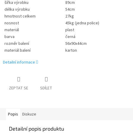
šířka výrobku
89cm
délka výrobku
54cm
hmotnost celkem
27kg
nosnost
45kg (jedna police)
materiál
plast
barva
černá
rozměr balení
56x90x44cm
materiál balení
karton
Detailní informace
ZEPTAT SE
SDÍLET
Popis
Diskuze
Detailní popis produktu