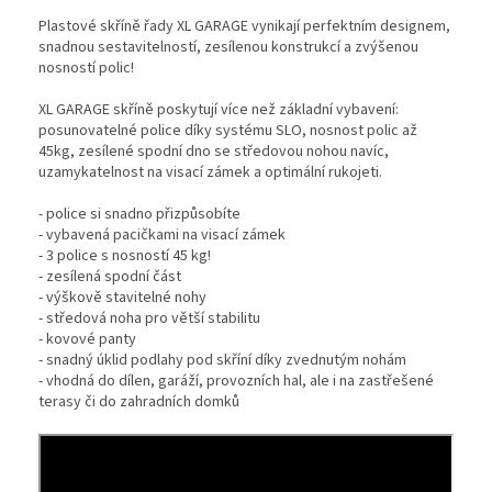
Plastové skříně řady XL GARAGE vynikají perfektním designem,
snadnou sestavitelností, zesílenou konstrukcí a zvýšenou
nosností polic!
XL GARAGE skříně poskytují více než základní vybavení:
posunovatelné police díky systému SLO, nosnost polic až
45kg, zesílené spodní dno se středovou nohou navíc,
uzamykatelnost na visací zámek a optimální rukojeti.
- police si snadno přizpůsobíte
- vybavená pacičkami na visací zámek
- 3 police s nosností 45 kg!
- zesílená spodní část
- výškově stavitelné nohy
- středová noha pro větší stabilitu
- kovové panty
- snadný úklid podlahy pod skříní díky zvednutým nohám
- vhodná do dílen, garáží, provozních hal, ale i na zastřešené
terasy či do zahradních domků