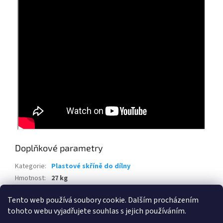
Doplňkové parametry
Kategorie
:
Plastové skříně do dílny
Hmotnost
:
27 kg
EAN
:
8013183108762
Tento web používá soubory cookie. Dalším procházením
tohoto webu vyjadřujete souhlas s jejich používáním.
Z