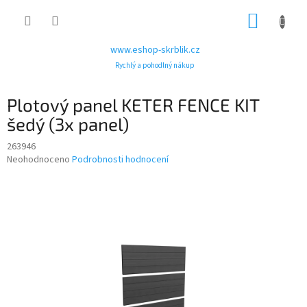
Přejít
NÁKUP
na
obsah
KOŠÍK
www.eshop-skrblik.cz
Rychlý a pohodlný nákup
Plotový panel KETER FENCE KIT
šedý (3x panel)
263946
Průměrné
Neohodnoceno
Podrobnosti hodnocení
hodnocení
produktu
je
0,0
z
5
hvězdiček.