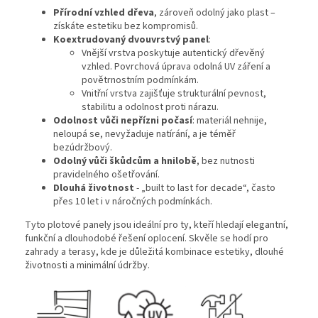
Přírodní vzhled dřeva
, zároveň odolný jako plast –
získáte estetiku bez kompromisů.
Koextrudovaný dvouvrstvý panel
:
Vnější vrstva poskytuje autentický dřevěný
vzhled. Povrchová úprava odolná UV záření a
povětrnostním podmínkám.
Vnitřní vrstva zajišťuje strukturální pevnost,
stabilitu a odolnost proti nárazu.
Odolnost vůči nepřízni počasí
: materiál nehnije,
neloupá se, nevyžaduje natírání, a je téměř
bezúdržbový.
Odolný vůči škůdcům a hnilobě
, bez nutnosti
pravidelného ošetřování.
Dlouhá životnost
- „built to last for decade“, často
přes 10 let i v náročných podmínkách.
Tyto plotové panely jsou ideální pro ty, kteří hledají elegantní,
funkční a dlouhodobé řešení oplocení. Skvěle se hodí pro
zahrady a terasy, kde je důležitá kombinace estetiky, dlouhé
životnosti a minimální údržby.