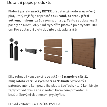
Detailní popis produktu
Plotové panely
značky KETER
představují moderní uzavřený
plot, který zajišťuje naprosté
soukromí
,
ochranu před
větrem
,
hlukem
i
zvědavými pohledy
. Tento set obsahuje 3
panely po 60 cm, díky nimž vytvoříte plotové pole vysoké 180
cm. Pro sestavení plotu doplňte o sloupky a lišty.
Díky robustní konstrukci (
dvoustěnné panely o síle 21
mm
)
odolá větru o rychlosti až 95 km/h
. Vyrobený z
patentovaného kompozitního plastu EvoTech, který kombinuje
teplý vzhled dřeva zde v šedém barevném provedení s
bezúdržbovými vlastnostmi pryskyřice.
HLAVNÍ VÝHODY PLOTOVÉHO PANELU: