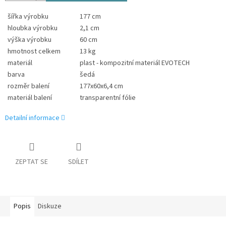
šířka výrobku
177 cm
hloubka výrobku
2,1 cm
výška výrobku
60 cm
hmotnost celkem
13 kg
materiál
plast - kompozitní materiál EVOTECH
barva
šedá
rozměr balení
177x60x6,4 cm
materiál balení
transparentní fólie
Detailní informace
ZEPTAT SE
SDÍLET
Popis
Diskuze