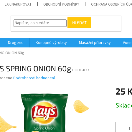
JAK NAKUPOVAT
OBCHODNÍ PODMÍNKY
OCHRANA OSOBNÍCH ÚD
HLEDAT
Drogerie
Konopné výrobky
Masážní přípravky
Vonn
ING ONION 60g
’S SPRING ONION 60g
CODE-827
né
noceno
Podrobnosti hodnocení
ní
25 
u
Měrná
Skla
cena:
ek.