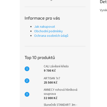
Det
Vynik
Informace pro vás
Jak nakupovat
Obchodní podmínky
Ochrana osobních údajů
Top 10 produktů
CALI závěsné křeslo
9 700 Kč
ARTISAN 7x7
25 500 Kč
ANNECY rohová hliníková
souprava
32 000 Kč
Slunečník STANDART 3m -