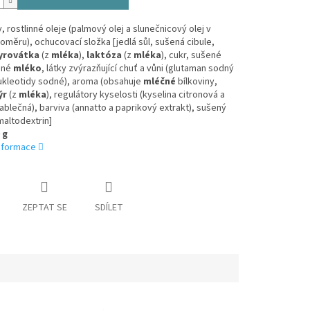
 rostlinné oleje (palmový olej a slunečnicový olej v
měru), ochucovací složka [jedlá sůl, sušená cibule,
yrovátka
(z
mléka
),
laktóza
(z
mléka
), cukr, sušené
ěné
mléko
, látky zvýrazňující chuť a vůni (glutaman sodný
ukleotidy sodné), aroma (obsahuje
mléčné
bílkoviny,
ýr
(z
mléka
), regulátory kyselosti (kyselina citronová a
jablečná), barviva (annatto a paprikový extrakt), sušený
altodextrin]
 g
informace
ZEPTAT SE
SDÍLET