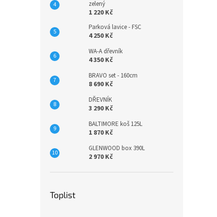
zelený
1 220 Kč
Parková lavice - FSC
4 250 Kč
WA-A dřevník
4 350 Kč
BRAVO set - 160cm
8 690 Kč
DŘEVNÍK
3 290 Kč
BALTIMORE koš 125L
1 870 Kč
GLENWOOD box 390L
2 970 Kč
Toplist