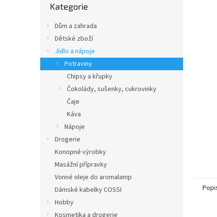
n
Kategorie
kategorie
e
l
Dům a zahrada
Dětské zboží
Jídlo a nápoje
Potraviny
Chipsy a křupky
Čokolády, sušenky, cukrovinky
Čaje
Káva
Nápoje
Drogerie
Konopné výrobky
Masážní přípravky
Vonné oleje do aromalamp
Popi
Dámské kabelky COSSI
Hobby
Kosmetika a drogerie