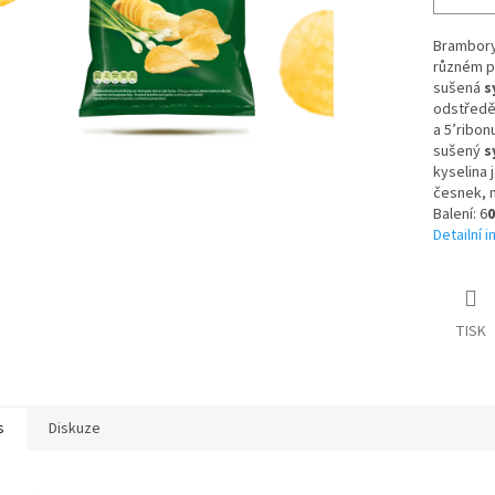
Brambory,
různém po
sušená
s
odstřed
a 5’ribon
sušený
s
kyselina 
česnek, m
Balení: 6
0
Detailní 
TISK
s
Diskuze