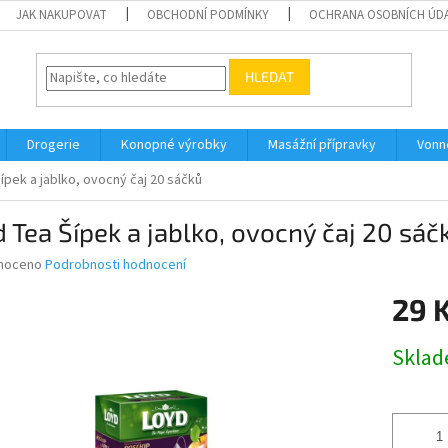
JAK NAKUPOVAT
OBCHODNÍ PODMÍNKY
OCHRANA OSOBNÍCH ÚD
HLEDAT
Drogerie
Konopné výrobky
Masážní přípravky
Vonn
ípek a jablko, ovocný čaj 20 sáčků
 Tea Šípek a jablko, ovocný čaj 20 sáč
né
noceno
Podrobnosti hodnocení
ní
29 
u
Měrná
Skla
cena:
ek.