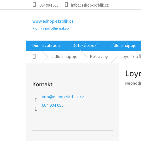
Přejít
604 904 055
info@eshop-skrblik.cz
na
obsah
www.eshop-skrblik.cz
Rychlý a pohodlný nákup
Dům a zahrada
Dětské zboží
Jídlo a nápoje
Domů
Jídlo a nápoje
Potraviny
Loyd Tea Š
P
Loyd
o
s
Průměr
Neohod
Kontakt
t
hodnoce
r
produkt
info
@
eshop-skrblik.cz
a
je
604 904 055
0,0
n
z
n
5
í
hvězdič
p
a
Přeskočit