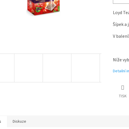
Loyd Tea
Šípek a 
V balení
Níže vyb
Detailní 
TISK
s
Diskuze