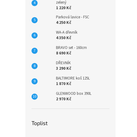
zelený
1 220 Kč
Parková lavice - FSC
4 250 Kč
WA-A dřevník
4 350 Kč
BRAVO set - 160cm
8 690 Kč
DŘEVNÍK
3 290 Kč
BALTIMORE koš 125L
1 870 Kč
GLENWOOD box 390L
2 970 Kč
Toplist