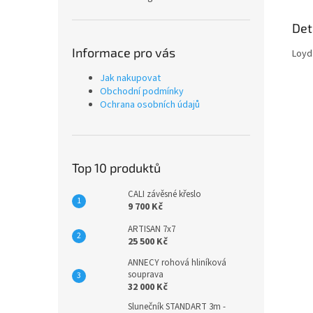
Det
Informace pro vás
Loyd
Jak nakupovat
Obchodní podmínky
Ochrana osobních údajů
Top 10 produktů
CALI závěsné křeslo
9 700 Kč
ARTISAN 7x7
25 500 Kč
ANNECY rohová hliníková
souprava
32 000 Kč
Slunečník STANDART 3m -