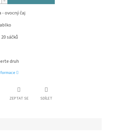
 - ovocný čaj
jablko
: 20 sáčků
erte druh
informace
ZEPTAT SE
SDÍLET