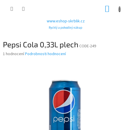
Přejít
NÁKUP
na
obsah
KOŠÍK
www.eshop-skrblik.cz
Rychlý a pohodlný nákup
Pepsi Cola 0,33L plech
CODE-249
Průměrné
1 hodnocení
Podrobnosti hodnocení
hodnocení
produktu
je
4,0
z
5
hvězdiček.