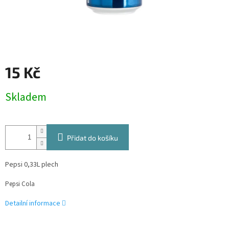
15 Kč
Měrná
Skladem
cena:
Přidat do košíku
Pepsi 0,33L plech
Pepsi Cola
Detailní informace