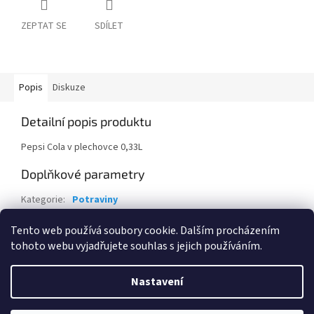
ZEPTAT SE
SDÍLET
Popis
Diskuze
Detailní popis produktu
Pepsi Cola v plechovce 0,33L
Doplňkové parametry
Kategorie
:
Potraviny
Hmotnost
:
0.4 kg
Tento web používá soubory cookie. Dalším procházením
tohoto webu vyjadřujete souhlas s jejich používáním.
Z
á
Nastavení
Vytvořil Shoptet
p
a