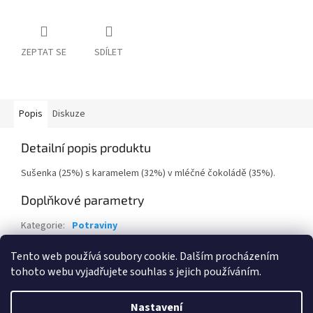
ZEPTAT SE
SDÍLET
Popis
Diskuze
Detailní popis produktu
Sušenka (25%) s karamelem (32%) v mléčné čokoládě (35%).
Doplňkové parametry
Kategorie
:
Potraviny
Hmotnost
:
0.06 kg
Tento web používá soubory cookie. Dalším procházením
tohoto webu vyjadřujete souhlas s jejich používáním.
Z
á
Nastavení
Vytvořil Shoptet