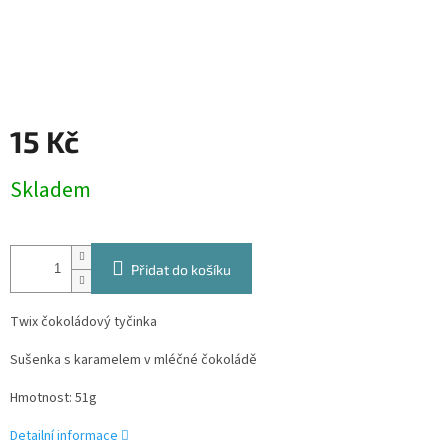
15 Kč
Měrná
Skladem
cena:
Přidat do košíku
Twix čokoládový tyčinka
Sušenka s karamelem v mléčné čokoládě
Hmotnost: 51g
Detailní informace