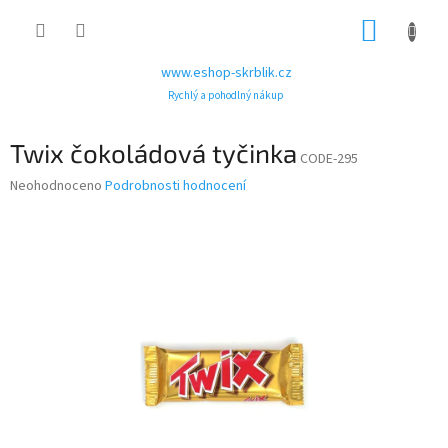
Přejít
NÁKUP
na
obsah
KOŠÍK
www.eshop-skrblik.cz
Rychlý a pohodlný nákup
Twix čokoládová tyčinka
CODE-295
Průměrné
Neohodnoceno
Podrobnosti hodnocení
hodnocení
produktu
je
0,0
z
5
hvězdiček.