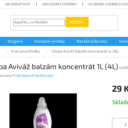
JAK NAKUPOVAT
OBCHODNÍ PODMÍNKY
OCHRANA OSOBNÍCH ÚD
HLEDAT
Drogerie
Konopné výrobky
Masážní přípravky
Vonn
Prací prostředky
Chopa Aviváž balzám koncentrát 1L (4L)
a Aviváž balzám koncentrát 1L (4L)
CHOP
né
noceno
Podrobnosti hodnocení
ní
29 
u
Měrná
Skla
cena:
ek.