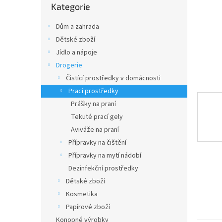
n
Kategorie
kategorie
e
l
Dům a zahrada
Dětské zboží
Jídlo a nápoje
Drogerie
Čistící prostředky v domácnosti
Prací prostředky
Prášky na praní
Tekuté prací gely
Aviváže na praní
Přípravky na čištění
Přípravky na mytí nádobí
Dezinfekční prostředky
Dětské zboží
Kosmetika
Papírové zboží
Konopné výrobky