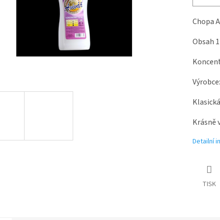
Chopa A
Obsah 1
Koncentr
Výrobce
Klasická
Krásně 
Detailní 
TISK