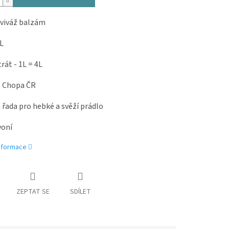
viváž balzám
L
át - 1L = 4L
: Chopa ČR
 řada pro hebké a svěží prádlo
voní
informace
ZEPTAT SE
SDÍLET