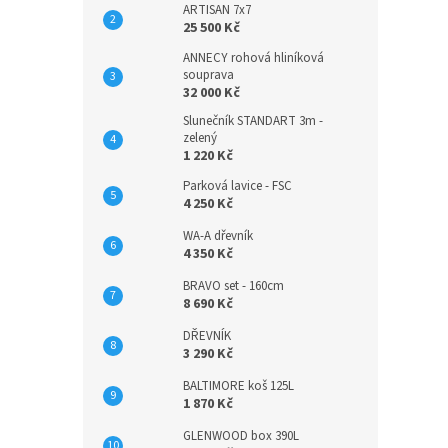
ARTISAN 7x7
25 500 Kč
ANNECY rohová hliníková
souprava
32 000 Kč
Slunečník STANDART 3m -
zelený
1 220 Kč
Parková lavice - FSC
4 250 Kč
WA-A dřevník
4 350 Kč
BRAVO set - 160cm
8 690 Kč
DŘEVNÍK
3 290 Kč
BALTIMORE koš 125L
1 870 Kč
GLENWOOD box 390L