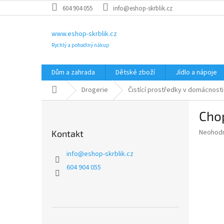
Přejít
604 904 055
info@eshop-skrblik.cz
na
obsah
www.eshop-skrblik.cz
Rychlý a pohodlný nákup
Dům a zahrada
Dětské zboží
Jídlo a nápoje
Domů
Drogerie
Čistící prostředky v domácnosti
P
Chop
o
s
Průměr
Neohod
Kontakt
t
hodnoce
r
produkt
info
@
eshop-skrblik.cz
a
je
604 904 055
0,0
n
z
n
5
í
hvězdič
p
a
Přeskočit