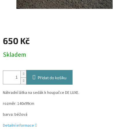
650 Kč
Měrná
Skladem
cena:
Přidat do košíku
Náhradní látka na sedák k houpačce DE LUXE.
rozměr: 140x99cm
barva: béžová
Detailní informace