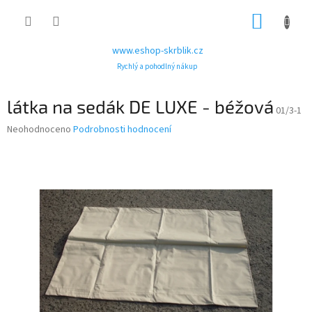
Přejít
NÁKUP
na
obsah
KOŠÍK
www.eshop-skrblik.cz
Rychlý a pohodlný nákup
látka na sedák DE LUXE - béžová
01/3-1
Průměrné
Neohodnoceno
Podrobnosti hodnocení
hodnocení
produktu
je
0,0
z
5
hvězdiček.