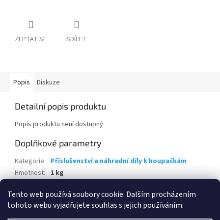
ZEPTAT SE
SDÍLET
Popis
Diskuze
Detailní popis produktu
Popis produktu není dostupný
Doplňkové parametry
Kategorie
:
Příslušenství a náhradní díly k houpačkám
Hmotnost
:
1 kg
EAN
:
8595226712940
Tento web používá soubory cookie. Dalším procházením
tohoto webu vyjadřujete souhlas s jejich používáním.
Z