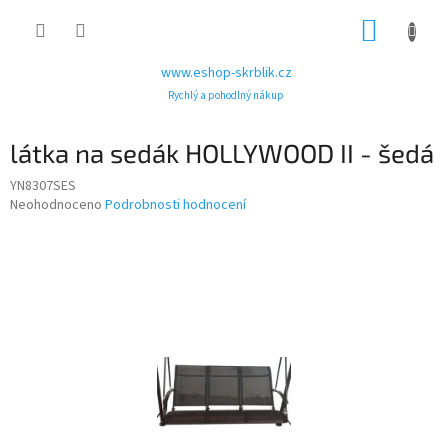
Přejít
NÁKUP
na
obsah
KOŠÍK
www.eshop-skrblik.cz
Rychlý a pohodlný nákup
látka na sedák HOLLYWOOD II - šedá
YN8307SES
Průměrné
Neohodnoceno
Podrobnosti hodnocení
hodnocení
produktu
je
0,0
z
5
hvězdiček.