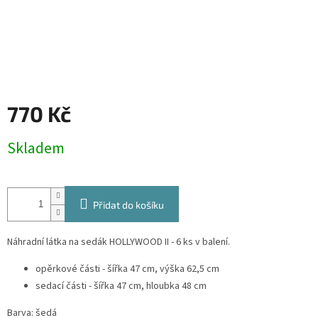
770 Kč
Měrná
Skladem
cena:
Přidat do košíku
Náhradní látka na sedák HOLLYWOOD II - 6 ks v balení.
opěrkové části - šířka 47 cm, výška 62,5 cm
sedací části - šířka 47 cm, hloubka 48 cm
Barva: šedá