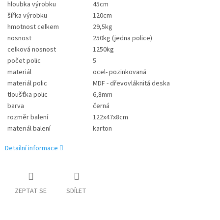
hloubka výrobku
45cm
šířka výrobku
120cm
hmotnost celkem
29,5kg
nosnost
250kg (jedna police)
celková nosnost
1250kg
počet polic
5
materiál
ocel- pozinkovaná
materiál polic
MDF - dřevovláknitá deska
tloušťka polic
6,8mm
barva
černá
rozměr balení
122x47x8cm
materiál balení
karton
Detailní informace
ZEPTAT SE
SDÍLET