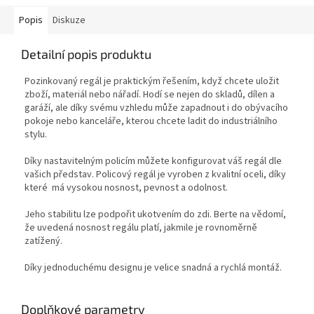
Popis
Diskuze
Detailní popis produktu
Pozinkovaný regál je praktickým řešením, když chcete uložit
zboží, materiál nebo nářadí. Hodí se nejen do skladů, dílen a
garáží, ale díky svému vzhledu může zapadnout i do obývacího
pokoje nebo kanceláře, kterou chcete ladit do industriálního
stylu.
Díky nastavitelným policím můžete konfigurovat váš regál dle
vašich představ. Policový regál je vyroben z kvalitní oceli, díky
které má vysokou nosnost, pevnost a odolnost.
Jeho stabilitu lze podpořit ukotvením do zdi. Berte na vědomí,
že uvedená nosnost regálu platí, jakmile je rovnoměrně
zatížený.
Díky jednoduchému designu je velice snadná a rychlá montáž.
Doplňkové parametry