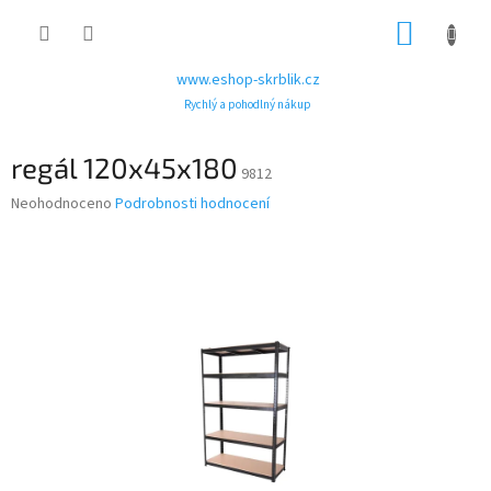
Přejít
NÁKUP
na
obsah
KOŠÍK
www.eshop-skrblik.cz
Rychlý a pohodlný nákup
regál 120x45x180
9812
Průměrné
Neohodnoceno
Podrobnosti hodnocení
hodnocení
produktu
je
0,0
z
5
hvězdiček.