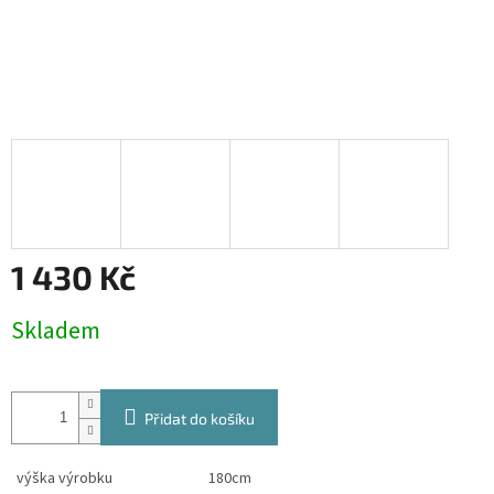
1 430 Kč
Měrná
Skladem
cena:
Přidat do košíku
výška výrobku
180cm