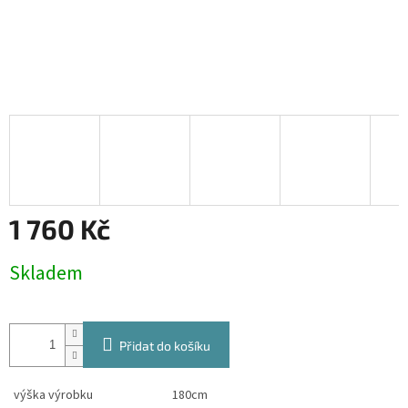
1 760 Kč
Měrná
Skladem
cena:
Přidat do košíku
výška výrobku
180cm