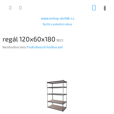
Přejít
NÁKUP
na
obsah
KOŠÍK
www.eshop-skrblik.cz
Rychlý a pohodlný nákup
regál 120x60x180
9815
Průměrné
Neohodnoceno
Podrobnosti hodnocení
hodnocení
produktu
je
0,0
z
5
hvězdiček.