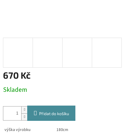
670 Kč
Měrná
Skladem
cena:
Přidat do košíku
výška výrobku
180cm