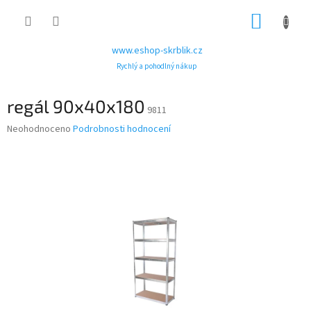
Přejít
NÁKUP
na
obsah
KOŠÍK
www.eshop-skrblik.cz
Rychlý a pohodlný nákup
regál 90x40x180
9811
Průměrné
Neohodnoceno
Podrobnosti hodnocení
hodnocení
produktu
je
0,0
z
5
hvězdiček.