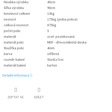
hloubka výrobku
40cm
šířka výrobku
90cm
hmotnost celkem
13kg
nosnost
175kg (jedna police)
celková nosnost
875kg
počet polic
5
materiál
ocel- pozinkovaná
materiál polic
MDF - dřevovláknitá deska
tloušťka polic
4mm
barva
stříbrná
rozměr balení
92x41x7cm
materiál balení
karton
Detailní informace
ZEPTAT SE
SDÍLET