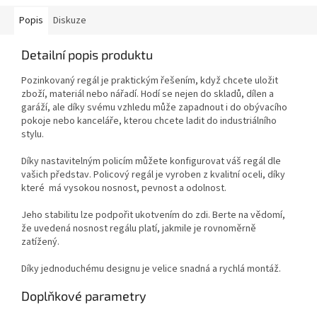
Popis
Diskuze
Detailní popis produktu
Pozinkovaný regál je praktickým řešením, když chcete uložit
zboží, materiál nebo nářadí. Hodí se nejen do skladů, dílen a
garáží, ale díky svému vzhledu může zapadnout i do obývacího
pokoje nebo kanceláře, kterou chcete ladit do industriálního
stylu.
Díky nastavitelným policím můžete konfigurovat váš regál dle
vašich představ. Policový regál je vyroben z kvalitní oceli, díky
které má vysokou nosnost, pevnost a odolnost.
Jeho stabilitu lze podpořit ukotvením do zdi. Berte na vědomí,
že uvedená nosnost regálu platí, jakmile je rovnoměrně
zatížený.
Díky jednoduchému designu je velice snadná a rychlá montáž.
Doplňkové parametry