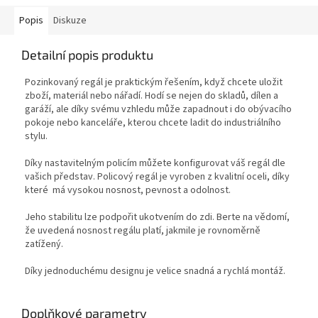
Popis
Diskuze
Detailní popis produktu
Pozinkovaný regál je praktickým řešením, když chcete uložit
zboží, materiál nebo nářadí. Hodí se nejen do skladů, dílen a
garáží, ale díky svému vzhledu může zapadnout i do obývacího
pokoje nebo kanceláře, kterou chcete ladit do industriálního
stylu.
Díky nastavitelným policím můžete konfigurovat váš regál dle
vašich představ. Policový regál je vyroben z kvalitní oceli, díky
které má vysokou nosnost, pevnost a odolnost.
Jeho stabilitu lze podpořit ukotvením do zdi. Berte na vědomí,
že uvedená nosnost regálu platí, jakmile je rovnoměrně
zatížený.
Díky jednoduchému designu je velice snadná a rychlá montáž.
Doplňkové parametry