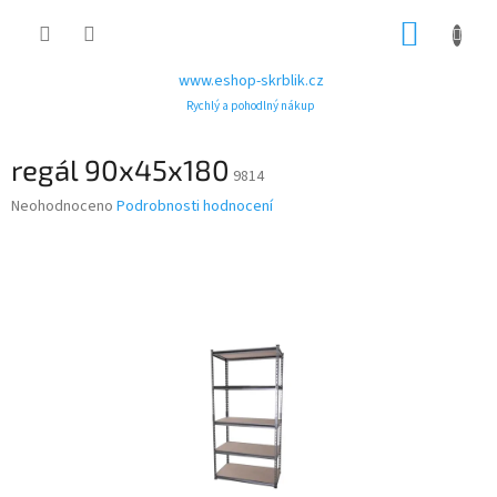
Přejít
NÁKUP
na
obsah
KOŠÍK
www.eshop-skrblik.cz
Rychlý a pohodlný nákup
regál 90x45x180
9814
Průměrné
Neohodnoceno
Podrobnosti hodnocení
hodnocení
produktu
je
0,0
z
5
hvězdiček.