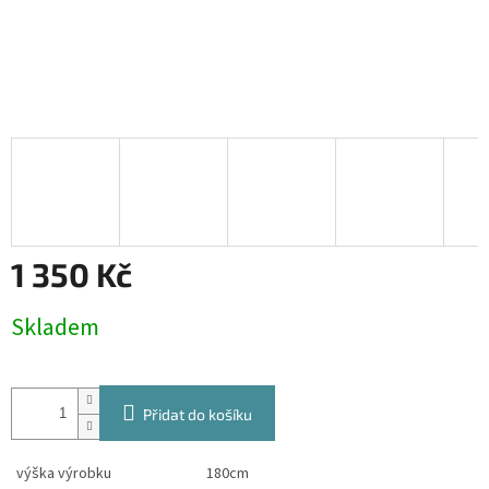
1 350 Kč
Měrná
Skladem
cena:
Přidat do košíku
výška výrobku
180cm