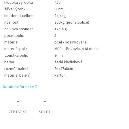
hloubka výrobku
45cm
šířka výrobku
90cm
hmotnost celkem
24,4kg
nosnost
350kg (jedna police)
celková nosnost
1750kg
počet polic
5
materiál
ocel - pozinkovaná
materiál polic
MDF - dřevovláknitá deska
tloušťka polic
9mm
barva
šedá kladívková
rozměr balení
94x47x8cm
materiál balení
karton
Detailní informace
ZEPTAT SE
SDÍLET