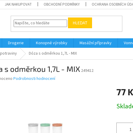
JAK NAKUPOVAT
OBCHODNÍ PODMÍNKY
OCHRANA OSOBNÍCH ÚD
HLEDAT
Drogerie
Konopné výrobky
Masážní přípravky
Vonn
 potraviny
Dóza s odměrkou 1,7L - MIX
 s odměrkou 1,7L - MIX
249412
né
noceno
Podrobnosti hodnocení
ní
77 
u
Měrná
Skla
cena:
ek.