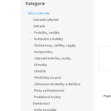
n
Kategorie
kategorie
e
l
Dům a zahrada
Zahradní nábytek
Zahrada
Podušky, sedáky
Květináče a truhlíky
Úložné boxy, skříňky, regály
Kompostéry
Zahradní kolečka, vozíky
Dřevníky
Ohniště
Přístřešky na auto
Záhonové obrubníky a dlaždice
Ploty a příslušenství
Popi
Podlahové krytiny
Domácnost
Koše na prádlo