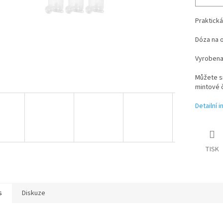
Praktick
Dóza na o
Vyrobena 
Můžete si
mintové č
Detailní 
TISK
s
Diskuze