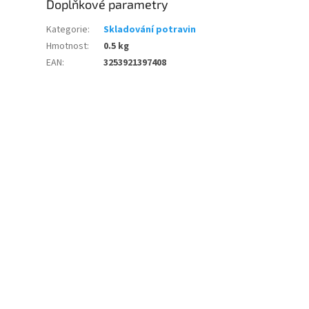
Doplňkové parametry
Kategorie
:
Skladování potravin
Hmotnost
:
0.5 kg
EAN
:
3253921397408