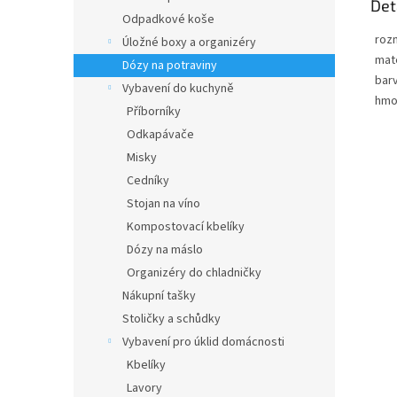
Det
Odpadkové koše
roz
Úložné boxy a organizéry
mate
Dózy na potraviny
bar
Vybavení do kuchyně
hmo
Příborníky
Odkapávače
Misky
Cedníky
Stojan na víno
Kompostovací kbelíky
Dózy na máslo
Organizéry do chladničky
Nákupní tašky
Stoličky a schůdky
Vybavení pro úklid domácnosti
Kbelíky
Lavory