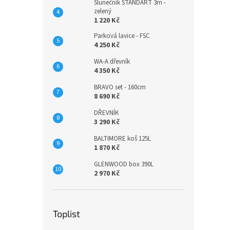
Slunečník STANDART 3m -
zelený
1 220 Kč
Parková lavice - FSC
4 250 Kč
WA-A dřevník
4 350 Kč
BRAVO set - 160cm
8 690 Kč
DŘEVNÍK
3 290 Kč
BALTIMORE koš 125L
1 870 Kč
GLENWOOD box 390L
2 970 Kč
Toplist