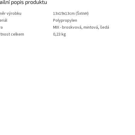
ailní popis produktu
měr výrobku
13x19x13cm (ŠxVxH)
riál
Polypropylen
va
MIX - broskvová, mintová, šedá
tnost celkem
0,23 kg