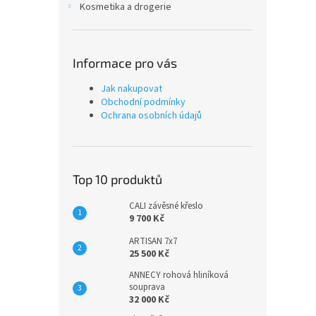
Kosmetika a drogerie
Informace pro vás
Jak nakupovat
Obchodní podmínky
Ochrana osobních údajů
Top 10 produktů
CALI závěsné křeslo
9 700 Kč
ARTISAN 7x7
25 500 Kč
ANNECY rohová hliníková
souprava
32 000 Kč