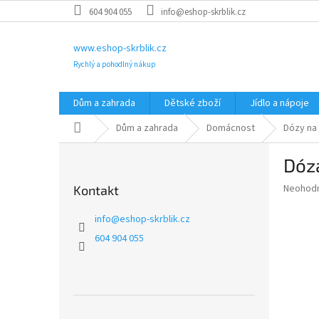
Přejít
604 904 055
info@eshop-skrblik.cz
na
obsah
www.eshop-skrblik.cz
Rychlý a pohodlný nákup
Dům a zahrada
Dětské zboží
Jídlo a nápoje
Domů
Dům a zahrada
Domácnost
Dózy na
P
Dóza
o
s
Průměr
Neohod
Kontakt
t
hodnoce
r
produkt
info
@
eshop-skrblik.cz
a
je
604 904 055
0,0
n
z
n
5
í
hvězdič
p
a
Přeskočit