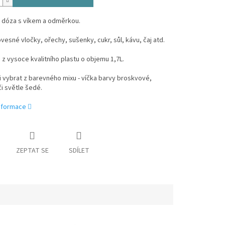
á dóza s víkem a odměrkou.
vesné vločky, ořechy, sušenky, cukr, sůl, kávu, čaj atd.
z vysoce kvalitního plastu o objemu 1,7L.
 vybrat z barevného mixu - víčka barvy broskvové,
i světle šedé.
informace
ZEPTAT SE
SDÍLET