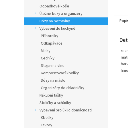
Odpadkové koše
Úložné boxy a organizéry
Popi
Dózy na potraviny
Vybavení do kuchyně
Příborníky
Det
Odkapávače
Misky
roz
mate
Cedníky
bar
Stojan na víno
hmo
Kompostovací kbelíky
Dózy na máslo
Organizéry do chladničky
Nákupní tašky
Stoličky a schůdky
Vybavení pro úklid domácnosti
Kbelíky
Lavory