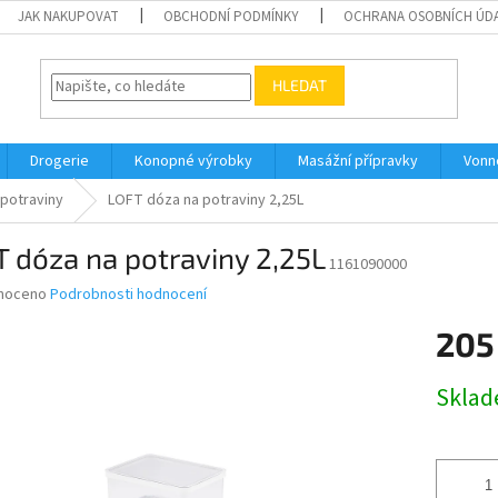
JAK NAKUPOVAT
OBCHODNÍ PODMÍNKY
OCHRANA OSOBNÍCH ÚD
HLEDAT
Drogerie
Konopné výrobky
Masážní přípravky
Vonn
 potraviny
LOFT dóza na potraviny 2,25L
 dóza na potraviny 2,25L
1161090000
né
noceno
Podrobnosti hodnocení
ní
205
u
Měrná
Skla
cena:
ek.