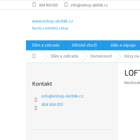
Přejít
604 904 055
info@eshop-skrblik.cz
na
obsah
www.eshop-skrblik.cz
Rychlý a pohodlný nákup
Dům a zahrada
Dětské zboží
Jídlo a nápoje
Domů
Dům a zahrada
Domácnost
Dózy na
P
LOFT
o
s
Průměr
Neohod
Kontakt
t
hodnoce
r
produkt
info
@
eshop-skrblik.cz
a
je
604 904 055
0,0
n
z
n
5
í
hvězdič
p
a
Přeskočit