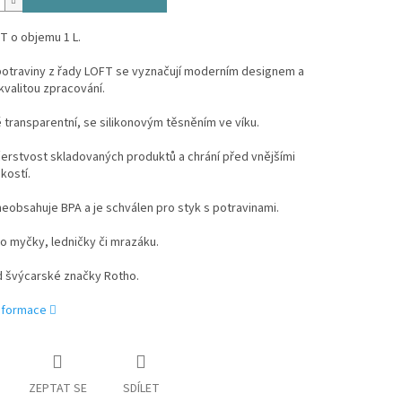
T o objemu 1 L.
potraviny z řady LOFT se vyznačují moderním designem a
valitou zpracování.
 transparentní, se silikonovým těsněním ve víku.
 čerstvost skladovaných produktů a chrání před vnějšími
hkostí.
neobsahuje BPA a je schválen pro styk s potravinami.
o myčky, ledničky či mrazáku.
d švýcarské značky Rotho.
informace
ZEPTAT SE
SDÍLET