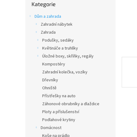
n
Kategorie
kategorie
e
l
Dům a zahrada
Zahradní nábytek
Zahrada
Podušky, sedáky
Květináče a truhlíky
Úložné boxy, skříňky, regály
Kompostéry
Zahradní kolečka, vozíky
Dřevníky
Ohniště
Přístřešky na auto
Záhonové obrubníky a dlaždice
Ploty a příslušenství
Podlahové krytiny
Domácnost
Koše na prádlo