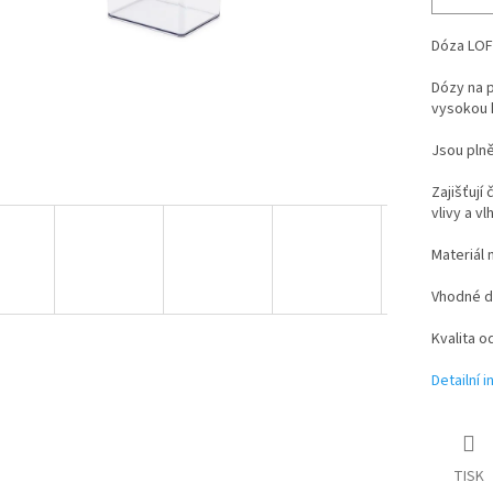
Dóza LOF
Dózy na 
vysokou k
Jsou plně
Zajišťují
vlivy a vl
Materiál 
Vhodné d
Kvalita o
Detailní 
TISK