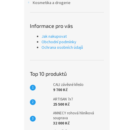
Kosmetika a drogerie
Informace pro vás
Jak nakupovat
Obchodní podmínky
Ochrana osobních údajů
Top 10 produktů
CALI závěsné křeslo
9 700 Kč
ARTISAN 7x7
25 500 Kč
ANNECY rohová hliníková
souprava
32 000 Kč