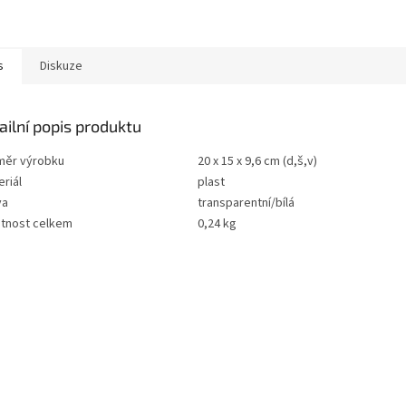
s
Diskuze
ailní popis produktu
měr výrobku
20 x 15 x 9,6 cm (d,š,v)
riál
plast
va
transparentní/bílá
tnost celkem
0,24 kg