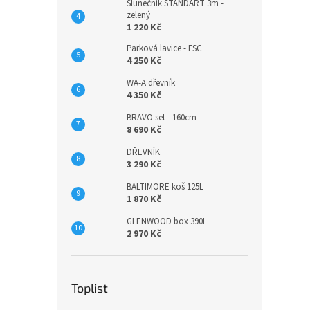
Slunečník STANDART 3m -
zelený
1 220 Kč
Parková lavice - FSC
4 250 Kč
WA-A dřevník
4 350 Kč
BRAVO set - 160cm
8 690 Kč
DŘEVNÍK
3 290 Kč
BALTIMORE koš 125L
1 870 Kč
GLENWOOD box 390L
2 970 Kč
Toplist