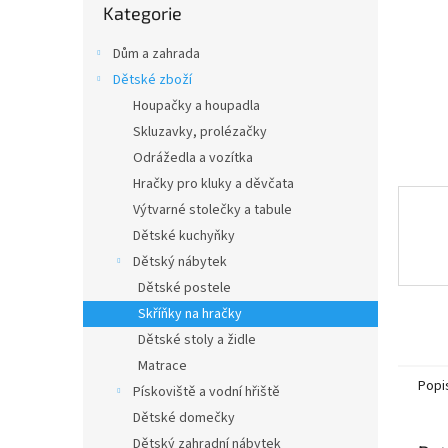
n
Kategorie
kategorie
e
l
Dům a zahrada
Dětské zboží
Houpačky a houpadla
Skluzavky, prolézačky
Odrážedla a vozítka
Hračky pro kluky a děvčata
Výtvarné stolečky a tabule
Dětské kuchyňky
Dětský nábytek
Dětské postele
Skříňky na hračky
Dětské stoly a židle
Matrace
Popi
Pískoviště a vodní hřiště
Dětské domečky
Dětský zahradní nábytek