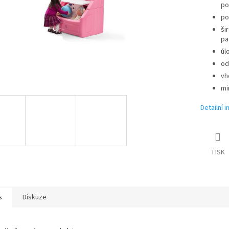
po
po
ši
pa
úl
od
vh
mi
Detailní 
TISK
s
Diskuze