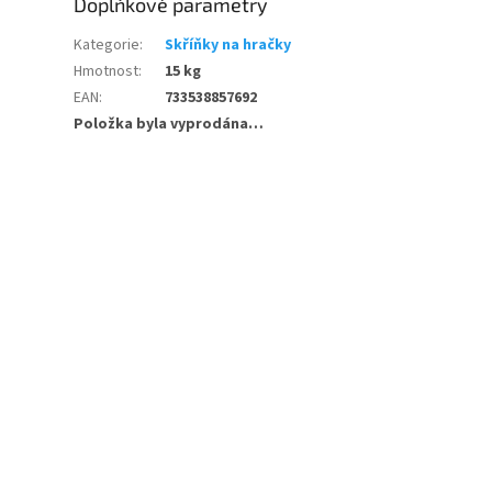
Doplňkové parametry
Kategorie
:
Skříňky na hračky
Hmotnost
:
15 kg
EAN
:
733538857692
Položka byla vyprodána…