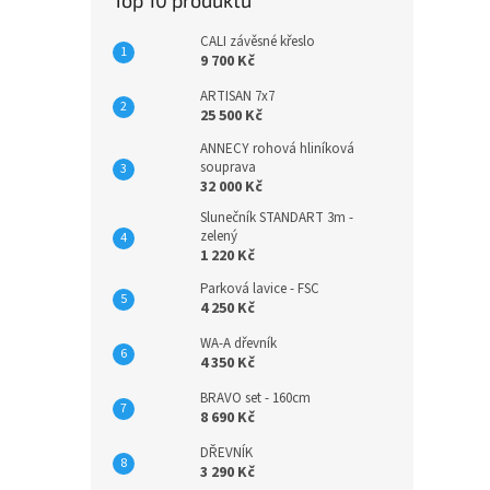
Top 10 produktů
CALI závěsné křeslo
9 700 Kč
ARTISAN 7x7
25 500 Kč
ANNECY rohová hliníková
souprava
32 000 Kč
Slunečník STANDART 3m -
zelený
1 220 Kč
Parková lavice - FSC
4 250 Kč
WA-A dřevník
4 350 Kč
BRAVO set - 160cm
8 690 Kč
DŘEVNÍK
3 290 Kč