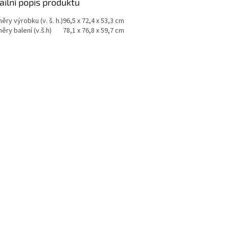
ailní popis produktu
ry výrobku (v. š. h.)
96,5 x 72,4 x 53,3 cm
ry balení (v.š.h)
78,1 x 76,8 x 59,7 cm