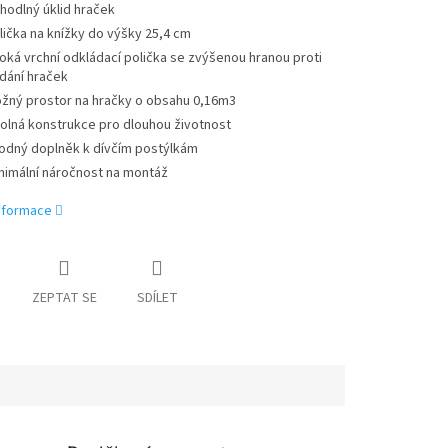
hodlný úklid hraček
lička na knížky do výšky 25,4 cm
roká vrchní odkládací polička se zvýšenou hranou proti
dání hraček
ožný prostor na hračky o obsahu 0,16m3
olná konstrukce pro dlouhou životnost
odný doplněk k dívčím postýlkám
nimální náročnost na montáž
informace
ZEPTAT SE
SDÍLET