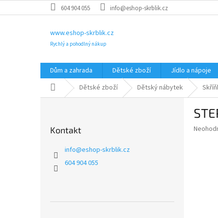
Přejít
604 904 055
info@eshop-skrblik.cz
na
obsah
www.eshop-skrblik.cz
Rychlý a pohodlný nákup
Dům a zahrada
Dětské zboží
Jídlo a nápoje
Domů
Dětské zboží
Dětský nábytek
Skříň
P
STEP
o
s
Průměr
Neohod
Kontakt
t
hodnoce
r
produkt
info
@
eshop-skrblik.cz
a
je
604 904 055
0,0
n
z
n
5
í
hvězdič
p
a
Přeskočit