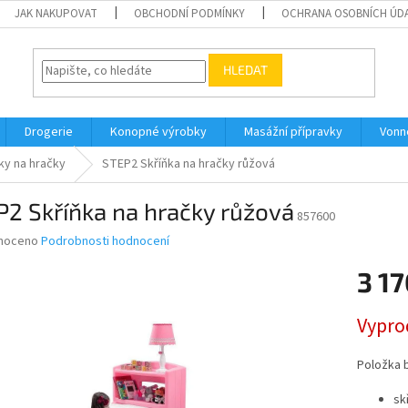
JAK NAKUPOVAT
OBCHODNÍ PODMÍNKY
OCHRANA OSOBNÍCH ÚD
HLEDAT
Drogerie
Konopné výrobky
Masážní přípravky
Vonn
ky na hračky
STEP2 Skříňka na hračky růžová
2 Skříňka na hračky růžová
857600
né
noceno
Podrobnosti hodnocení
ní
3 17
u
Měrná
Vypro
cena:
ek.
Položka 
sk