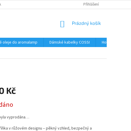
AJŮ
Přihlášení
NÁKUPNÍ
Prázdný košík
KOŠÍK
é oleje do aromalamp
Dámské kabelky COSSI
Hobby
Kos
0 Kč
dáno
byla vyprodána…
říňka v růžovém designu – pěkný vzhled, bezpečný a