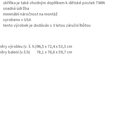
skříňka je také vhodným doplňkem k dětské posteli TWIN
snadná údržba
minimální náročnost na montáž
vyrobeno v USA
tento výrobek je dodáván s 3 letou záruční lhůtou
ry výrobku (v. š. h.)
96,5 x 72,4 x 53,3 cm
ry balení (v.š.h)
78,1 x 76,8 x 59,7 cm