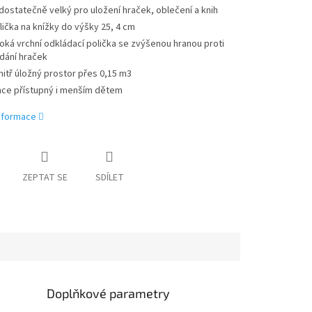
 dostatečně velký pro uložení hraček, oblečení a knih
lička na knížky do výšky 25, 4 cm
roká vrchní odkládací polička se zvýšenou hranou proti
dání hraček
nitř úložný prostor přes 0,15 m3
hce přístupný i menším dětem
informace
ZEPTAT SE
SDÍLET
Doplňkové parametry