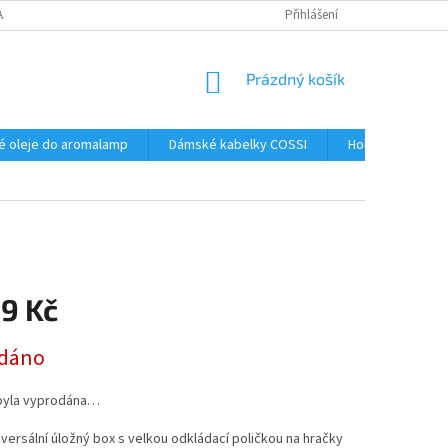
AJŮ
Přihlášení
NÁKUPNÍ
Prázdný košík
KOŠÍK
é oleje do aromalamp
Dámské kabelky COSSI
Hobby
Kos
89 Kč
dáno
byla vyprodána…
iversální úložný box s velkou odkládací poličkou na hračky