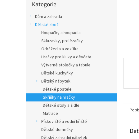
n
Kategorie
kategorie
e
l
Dům a zahrada
Dětské zboží
Houpačky a houpadla
Skluzavky, prolézačky
Odrážedla a vozítka
Hračky pro kluky a děvčata
Výtvarné stolečky a tabule
Dětské kuchyňky
Dětský nábytek
Dětské postele
Skříňky na hračky
Dětské stoly a židle
Popi
Matrace
Pískoviště a vodní hřiště
Dětské domečky
Det
Dětský zahradní nábytek