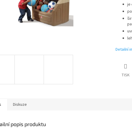
je
po
ši
pa
uv
le
Detailní 
TISK
s
Diskuze
ailní popis produktu