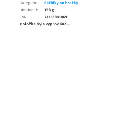
Kategorie
:
Skříňky na hračky
Hmotnost
:
15 kg
EAN
:
733538838691
Položka byla vyprodána…