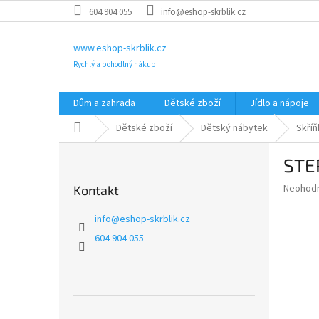
Přejít
604 904 055
info@eshop-skrblik.cz
na
obsah
www.eshop-skrblik.cz
Rychlý a pohodlný nákup
Dům a zahrada
Dětské zboží
Jídlo a nápoje
Domů
Dětské zboží
Dětský nábytek
Skříň
P
STE
o
s
Průměr
Neohod
Kontakt
t
hodnoce
r
produkt
info
@
eshop-skrblik.cz
a
je
604 904 055
0,0
n
z
n
5
í
hvězdič
p
a
Přeskočit