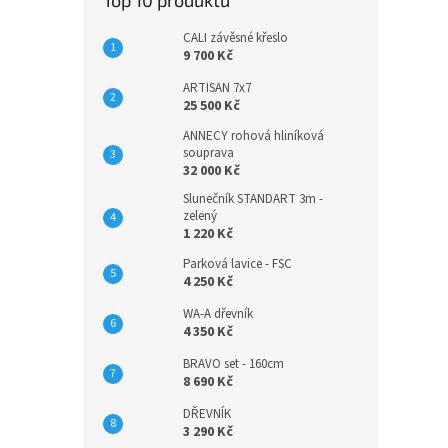
Top 10 produktů
CALI závěsné křeslo
9 700 Kč
ARTISAN 7x7
25 500 Kč
ANNECY rohová hliníková
souprava
32 000 Kč
Slunečník STANDART 3m -
zelený
1 220 Kč
Parková lavice - FSC
4 250 Kč
WA-A dřevník
4 350 Kč
BRAVO set - 160cm
8 690 Kč
DŘEVNÍK
3 290 Kč