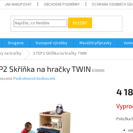
JAK NAKUPOVAT
OBCHODNÍ PODMÍNKY
OCHRANA OSOBNÍCH ÚD
HLEDAT
Drogerie
Konopné výrobky
Masážní přípravky
Vonn
ky na hračky
STEP2 Skříňka na hračky TWIN
P2 Skříňka na hračky TWIN
838600
né
noceno
Podrobnosti hodnocení
ní
4 1
u
Měrná
Vypro
cena:
ek.
Položka 
un