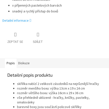
v příjemných pastelových barvách
snadný a rychlý přístup do boxů
Detailní informace
ZEPTAT SE
SDÍLET
Popis
Diskuze
Detailní popis produktu
skříňka nabízí 2 velikosti zásobníků na nejrůznější hračky
rozměr menšího boxu: výška 13cm x 19 x 24 cm
rozměr většího boxu: výška 16cm x 29 x 36 cm
vše přehledně uklizené - hračky, knížky, pastelky,
omalovánky
barevné boxy jsou součástí policové skříňky