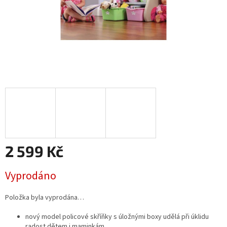
2 599 Kč
Měrná
Vyprodáno
cena:
Položka byla vyprodána…
nový model policové skříňky s úložnými boxy udělá při úklidu
radost dětem i maminkám