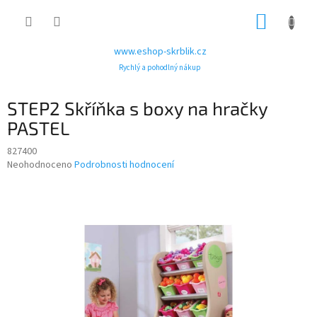
Přejít
NÁKUP
na
obsah
KOŠÍK
www.eshop-skrblik.cz
Rychlý a pohodlný nákup
STEP2 Skříňka s boxy na hračky
PASTEL
827400
Průměrné
Neohodnoceno
Podrobnosti hodnocení
hodnocení
produktu
je
0,0
z
5
hvězdiček.