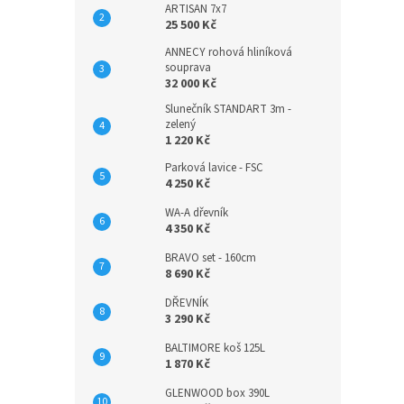
ARTISAN 7x7
25 500 Kč
ANNECY rohová hliníková
souprava
32 000 Kč
Slunečník STANDART 3m -
zelený
1 220 Kč
Parková lavice - FSC
4 250 Kč
WA-A dřevník
4 350 Kč
BRAVO set - 160cm
8 690 Kč
DŘEVNÍK
3 290 Kč
BALTIMORE koš 125L
1 870 Kč
GLENWOOD box 390L