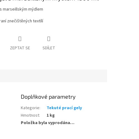
l s marseillským mýdlem
raní znečištěných textílí
ZEPTAT SE
SDÍLET
Doplňkové parametry
Kategorie
:
Tekuté prací gely
Hmotnost
:
1 kg
Položka byla vyprodána…