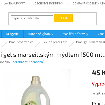
JAK NAKUPOVAT
OBCHODNÍ PODMÍNKY
OCHRANA OSOBNÍCH ÚD
HLEDAT
Drogerie
Konopné výrobky
Masážní přípravky
Vonn
Prací prostředky
Tekuté prací gely
Prací gel s marseil
í gel s marseillským mýdlem 1500 ml
2
né
noceno
Podrobnosti hodnocení
ní
45 
u
Měrná
Vypro
cena:
ek.
Položka 
Prací