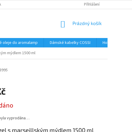
AJŮ
Přihlášení
NÁKUPNÍ
Prázdný košík
KOŠÍK
é oleje do aromalamp
Dámské kabelky COSSI
Hobby
Kos
lským mýdlem 1500 ml
8995
Kč
dáno
byla vyprodána…
 gel s marseillským mýdlem 1500 ml