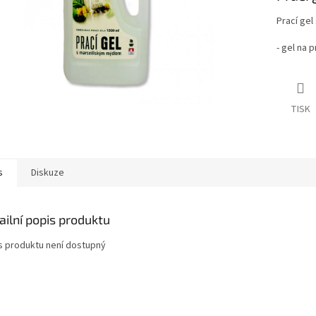
Prací ge
- gel na p
TISK
s
Diskuze
ailní popis produktu
s produktu není dostupný