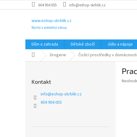
Přejít
604 904 055
info@eshop-skrblik.cz
na
obsah
www.eshop-skrblik.cz
Rychlý a pohodlný nákup
Dům a zahrada
Dětské zboží
Jídlo a nápoje
Domů
Drogerie
Čistící prostředky v domácnosti
P
Prac
o
s
Průměr
Neohod
Kontakt
t
hodnoce
r
produkt
info
@
eshop-skrblik.cz
a
je
604 904 055
0,0
n
z
n
5
í
hvězdič
p
a
Přeskočit