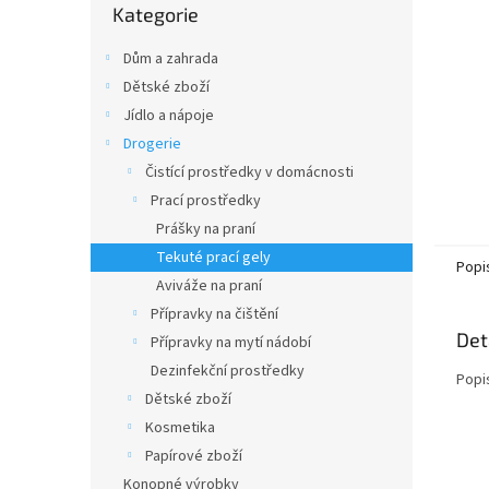
n
Kategorie
kategorie
e
l
Dům a zahrada
Dětské zboží
Jídlo a nápoje
Drogerie
Čistící prostředky v domácnosti
Prací prostředky
Prášky na praní
Tekuté prací gely
Popi
Aviváže na praní
Přípravky na čištění
Det
Přípravky na mytí nádobí
Dezinfekční prostředky
Popi
Dětské zboží
Kosmetika
Papírové zboží
Konopné výrobky