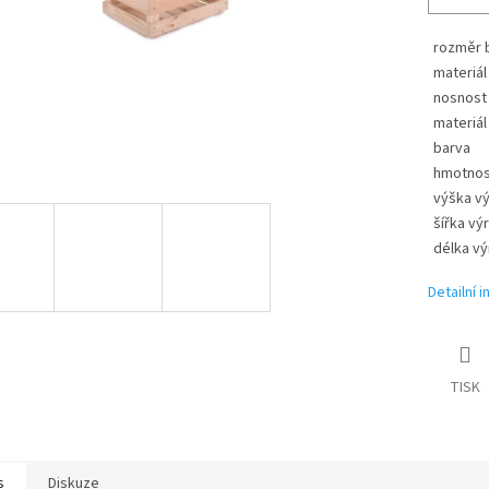
rozměr b
materiál
nosnost
materiál
barva
hmotnos
výška v
šířka vý
délka v
Detailní 
TISK
s
Diskuze