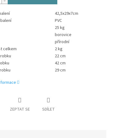
alení
42,5x29x7cm
 balení
PVC
25 kg
borovice
přírodní
t celkem
2 kg
ýrobku
22 cm
robku
42 cm
ýrobku
29 cm
informace
ZEPTAT SE
SDÍLET