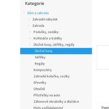
n
Kategorie
kategorie
e
l
Dům a zahrada
Zahradní nábytek
Zahrada
Podušky, sedáky
Květináče a truhlíky
Úložné boxy, skříňky, regály
Úložné boxy
Skříňky
Regály
Kompostéry
Zahradní kolečka, vozíky
Dřevníky
Ohniště
Přístřešky na auto
Záhonové obrubníky a dlaždice
Popi
Ploty a příslušenství