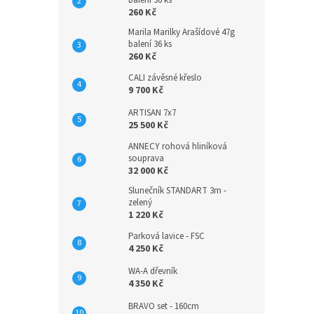
balení 36 ks
260 Kč
Marila Marilky Arašídové 47g
balení 36 ks
260 Kč
CALI závěsné křeslo
9 700 Kč
ARTISAN 7x7
25 500 Kč
ANNECY rohová hliníková
souprava
32 000 Kč
Slunečník STANDART 3m -
zelený
1 220 Kč
Parková lavice - FSC
4 250 Kč
WA-A dřevník
4 350 Kč
BRAVO set - 160cm