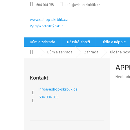
Přejít
604 904 055
info@eshop-skrblik.cz
na
obsah
www.eshop-skrblik.cz
Rychlý a pohodlný nákup
Dům a zahrada
Dětské zboží
Jídlo a nápoje
Domů
Dům a zahrada
Zahrada
Úložné boxy
P
APP
o
s
Průměr
Neohod
Kontakt
t
hodnoce
r
produkt
info
@
eshop-skrblik.cz
a
je
604 904 055
0,0
n
z
n
5
í
hvězdič
p
a
Přeskočit