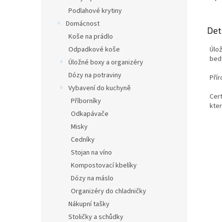
Podlahové krytiny
Domácnost
Det
Koše na prádlo
Odpadkové koše
Úlož
bed
Úložné boxy a organizéry
Dózy na potraviny
Přír
Vybavení do kuchyně
Cert
Příborníky
kter
Odkapávače
Misky
Cedníky
Stojan na víno
Kompostovací kbelíky
Dózy na máslo
Organizéry do chladničky
Nákupní tašky
Stoličky a schůdky