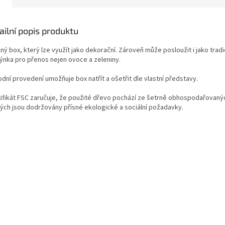
ailní popis produktu
ný box, který lze využít jako dekorační. Zároveň může posloužit i jako tradi
ýnka pro přenos nejen ovoce a zeleniny.
odní provedení umožňuje box natřít a ošetřit dle vlastní představy.
ifikát FSC zaručuje, že použité dřevo pochází ze šetrně obhospodařovanýc
ých jsou dodržovány přísné ekologické a sociální požadavky.