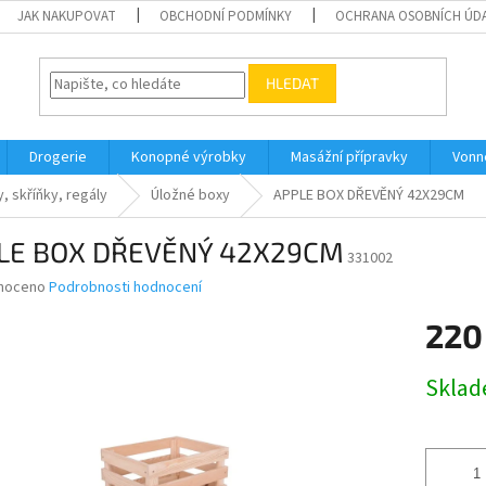
JAK NAKUPOVAT
OBCHODNÍ PODMÍNKY
OCHRANA OSOBNÍCH ÚD
HLEDAT
Drogerie
Konopné výrobky
Masážní přípravky
Vonn
, skříňky, regály
Úložné boxy
APPLE BOX DŘEVĚNÝ 42X29CM
LE BOX DŘEVĚNÝ 42X29CM
331002
né
noceno
Podrobnosti hodnocení
ní
220
u
Měrná
Skla
cena:
ek.