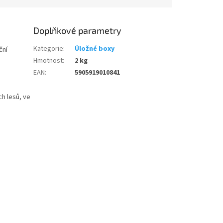
Doplňkové parametry
Kategorie
:
Úložné boxy
ční
Hmotnost
:
2 kg
EAN
:
5905919010841
h lesů, ve