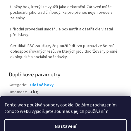
Úložný box, který lze využít jako dekorační. Zároveň může
posloužit i jako tradiční bedýnka pro přenos nejen ovoce a
zeleniny.
Přírodní provedení umožňuje box natřít a ošetřit dle vlastní
představy.
Certifikát FSC zaručuje, že použité dřevo pochází ze šetrně
obhospodařovaných lesů, ve kterých jsou dodržovány přísné
ekologické a sociální požadavky.
Doplňkové parametry
Kategorie
:
Úložné boxy
Hmotnost
:
3 kg
EAN
:
5905919010834
Tento web používá soubory cookie. Dalším procházením
tohoto webu vyjadřujete souhlas s jejich používáním.
Z
á
Nastavení
Vytvořil Shoptet
p