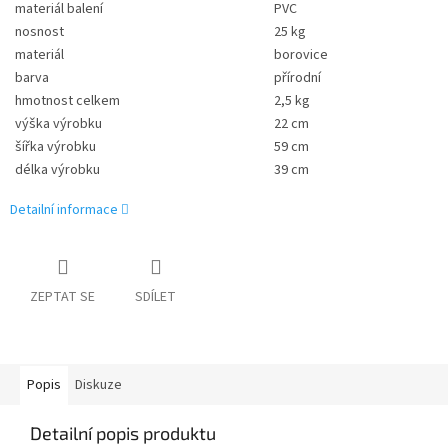
materiál balení
PVC
nosnost
25 kg
materiál
borovice
barva
přírodní
hmotnost celkem
2,5 kg
výška výrobku
22 cm
šířka výrobku
59 cm
délka výrobku
39 cm
Detailní informace
ZEPTAT SE
SDÍLET
Popis
Diskuze
Detailní popis produktu