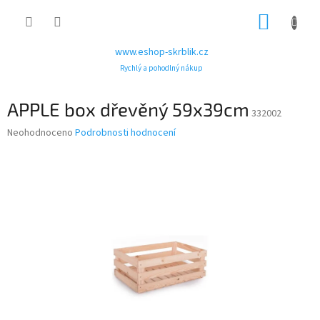
Přejít
NÁKUP
na
obsah
KOŠÍK
www.eshop-skrblik.cz
Rychlý a pohodlný nákup
APPLE box dřevěný 59x39cm
332002
Průměrné
Neohodnoceno
Podrobnosti hodnocení
hodnocení
produktu
je
0,0
z
5
hvězdiček.