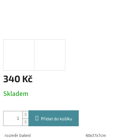
340 Kč
Měrná
Skladem
cena:
Přidat do košíku
rozměr balení
60x37x7cm