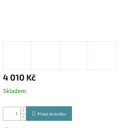
4 010 Kč
Měrná
Skladem
cena:
Přidat do košíku