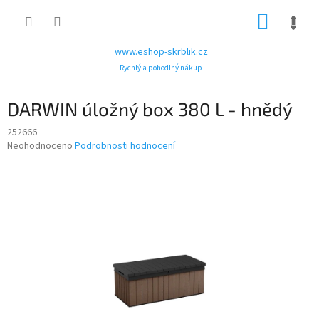
Přejít
NÁKUP
na
obsah
KOŠÍK
www.eshop-skrblik.cz
Rychlý a pohodlný nákup
DARWIN úložný box 380 L - hnědý
252666
Průměrné
Neohodnoceno
Podrobnosti hodnocení
hodnocení
produktu
je
0,0
z
5
hvězdiček.