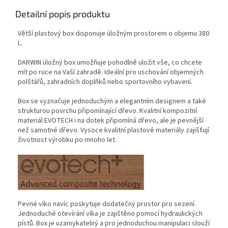
Detailní popis produktu
Větší plastový box disponuje úložným prostorem o objemu 380
L.
DARWIN úložný box umožňuje pohodlně uložit vše, co chcete
mít po ruce na Vaší zahradě. Ideální pro uschování objemných
polštářů, zahradních doplňků nebo sportovního vybavení.
Box se vyznačuje jednoduchým a elegantním designem a také
strukturou povrchu připomínající dřevo. Kvalitní kompozitní
materiál EVOTECH i na dotek připomíná dřevo, ale je pevnější
než samotné dřevo. Vysoce kvalitní plastové materiály zajišťují
životnost výrobku po mnoho let.
Pevné víko navíc poskytuje dodatečný prostor pro sezení.
Jednoduché otevírání víka je zajištěno pomocí hydraulických
pístů. Box je uzamykatelný a pro jednoduchou manipulaci slouží