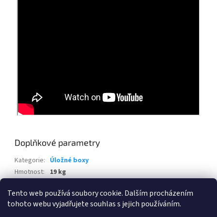
Doplňkové parametry
Kategorie
:
Úložné boxy
Hmotnost
:
19 kg
EAN
:
7290112636195
Tento web používá soubory cookie. Dalším procházením
tohoto webu vyjadřujete souhlas s jejich používáním.
Z