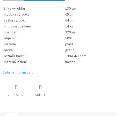
šířka výrobku
130 cm
hloubka výrobku
65 cm
výška výrobku
64 cm
hmotnost celkem
14 kg
nosnost
320 kg
objem
500 L
materiál
plast
barva
grafit
rozměr balení
130x64x17 cm
materiál balení
karton
Detailní informace
ZEPTAT SE
SDÍLET