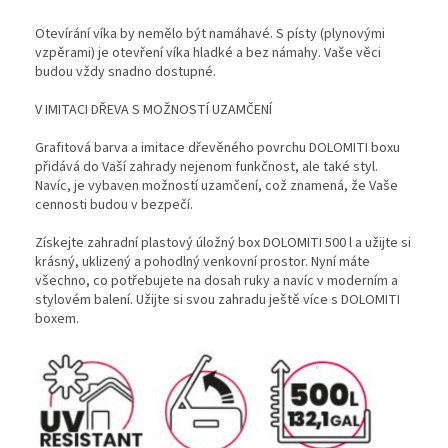
Otevírání víka by nemělo být namáhavé. S písty (plynovými
vzpěrami) je otevření víka hladké a bez námahy. Vaše věci
budou vždy snadno dostupné.
V IMITACI DŘEVA S MOŽNOSTÍ UZAMČENÍ
Grafitová barva a imitace dřevěného povrchu DOLOMITI boxu
přidává do Vaší zahrady nejenom funkčnost, ale také styl.
Navíc, je vybaven možností uzamčení, což znamená, že Vaše
cennosti budou v bezpečí.
Získejte zahradní plastový úložný box DOLOMITI 500 l a užijte si
krásný, uklizený a pohodlný venkovní prostor. Nyní máte
všechno, co potřebujete na dosah ruky a navíc v moderním a
stylovém balení. Užijte si svou zahradu ještě více s DOLOMITI
boxem.