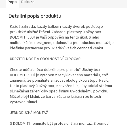
Popis
Diskuze
Detailní popis produktu
Každá zahrada, každý balkon i každý dvorek potřebuje
praktické úložné řešení. Zahradní plastový úložný box
DOLOMITI 500 l je Vaší odpovědí na tento úkol. S jeho
multifunkčním designem, odolností a jednoduchou montáží je
ideálním partnerem pro ukládání Vašich cenností venku.
UDRŽITELNOST A ODOLNOST VŮČI POČASÍ
Chcete udělat něco dobrého pro planetu? Úložný box
DOLOMITI 500 l je vyroben z recyklovaného materiálu, což
znamená, že pomáháte snižovat ekologickou stopu. Navíc,
tento plastový úložný box je navržen tak, aby odolal silnému
slunečnímu záření díky speciálnímu UV-odolnému povrchu.
Můžete být klidní, že barva zůstane krásná i po letech
vystavení slunci.
JEDNODUCHÁ MONTÁŽ
S DOLOMITI nemusíte být profesionál na montáž. S pomocí