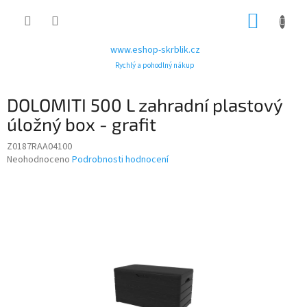
Přejít
NÁKUP
na
obsah
KOŠÍK
www.eshop-skrblik.cz
Rychlý a pohodlný nákup
DOLOMITI 500 L zahradní plastový
úložný box - grafit
Z0187RAA04100
Průměrné
Neohodnoceno
Podrobnosti hodnocení
hodnocení
produktu
je
0,0
z
5
hvězdiček.