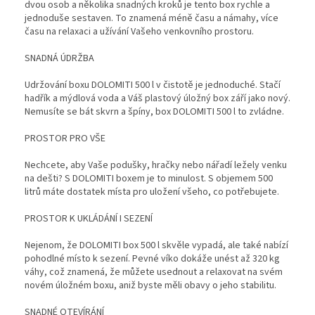
dvou osob a několika snadných kroků je tento box rychle a
jednoduše sestaven. To znamená méně času a námahy, více
času na relaxaci a užívání Vašeho venkovního prostoru.
SNADNÁ ÚDRŽBA
Udržování boxu DOLOMITI 500 l v čistotě je jednoduché. Stačí
hadřík a mýdlová voda a Váš plastový úložný box září jako nový.
Nemusíte se bát skvrn a špíny, box DOLOMITI 500 l to zvládne.
PROSTOR PRO VŠE
Nechcete, aby Vaše podušky, hračky nebo nářadí ležely venku
na dešti? S DOLOMITI boxem je to minulost. S objemem 500
litrů máte dostatek místa pro uložení všeho, co potřebujete.
PROSTOR K UKLÁDÁNÍ I SEZENÍ
Nejenom, že DOLOMITI box 500 l skvěle vypadá, ale také nabízí
pohodlné místo k sezení. Pevné víko dokáže unést až 320 kg
váhy, což znamená, že můžete usednout a relaxovat na svém
novém úložném boxu, aniž byste měli obavy o jeho stabilitu.
SNADNÉ OTEVÍRÁNÍ