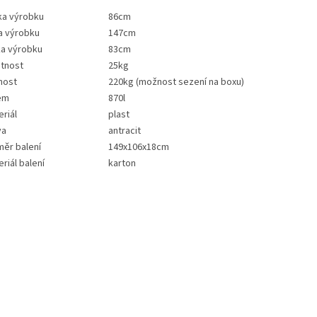
ka výrobku
86cm
a výrobku
147cm
ka výrobku
83cm
tnost
25kg
nost
220kg (možnost sezení na boxu)
em
870l
riál
plast
va
antracit
měr balení
149x106x18cm
riál balení
karton