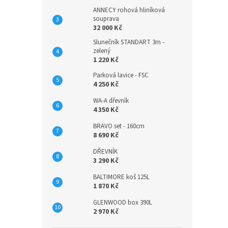
ANNECY rohová hliníková
souprava
32 000 Kč
Slunečník STANDART 3m -
zelený
1 220 Kč
Parková lavice - FSC
4 250 Kč
WA-A dřevník
4 350 Kč
BRAVO set - 160cm
8 690 Kč
DŘEVNÍK
3 290 Kč
BALTIMORE koš 125L
1 870 Kč
GLENWOOD box 390L
2 970 Kč