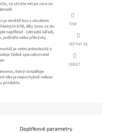
 vše, co chcete mít po ruce na
ahradě.
io je nevětší box s obsahem
TISK
itelných 870l, díky tomu se do
jde například - zahradní nářadí,
, polštáře nebo přikrývky.
ZEPTAT SE
montáž je velmi jednoduchá a
aduje žádné specializované
je.
SDÍLET
nismus, který usnadňuje
ení víka je nepochybně velkou
y produktu.
Doplňkové parametry