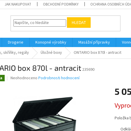
JAK NAKUPOVAT
OBCHODNÍ PODMÍNKY
OCHRANA OSOBNÍCH ÚD
HLEDAT
Drogerie
Konopné výrobky
Masážní přípravky
Vonn
, skříňky, regály
Úložné boxy
ONTARIO box 870l - antracit
RIO box 870l - antracit
235690
Průměrné
Neohodnoceno
Podrobnosti hodnocení
ka
hodnocení
produktu
5 0
je
0,0
Měrná
Vypro
z
cena:
5
hvězdiček.
Položka 
Odklá