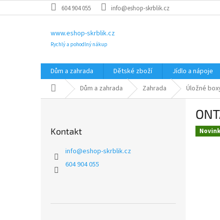
Přejít
604 904 055
info@eshop-skrblik.cz
na
obsah
www.eshop-skrblik.cz
Rychlý a pohodlný nákup
Dům a zahrada
Dětské zboží
Jídlo a nápoje
Domů
Dům a zahrada
Zahrada
Úložné boxy
P
ONTA
o
s
Kontakt
Novin
t
r
info
@
eshop-skrblik.cz
a
604 904 055
n
n
í
p
a
Přeskočit