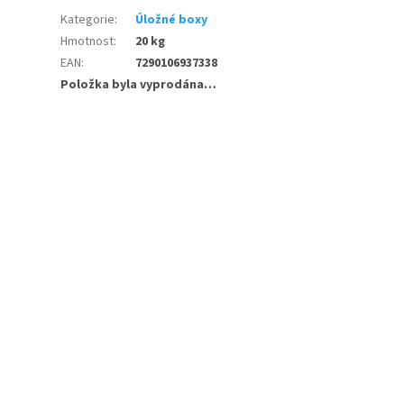
Kategorie
:
Úložné boxy
Hmotnost
:
20 kg
EAN
:
7290106937338
Položka byla vyprodána…