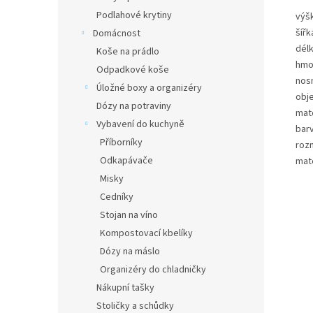
Podlahové krytiny
výš
šířk
Domácnost
dél
Koše na prádlo
hmo
Odpadkové koše
nos
Úložné boxy a organizéry
obj
Dózy na potraviny
mate
Vybavení do kuchyně
bar
Příborníky
roz
Odkapávače
mate
Misky
Cedníky
Stojan na víno
Kompostovací kbelíky
Dózy na máslo
Organizéry do chladničky
Nákupní tašky
Stoličky a schůdky