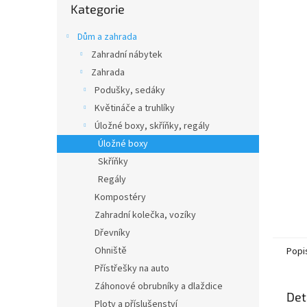
n
Kategorie
kategorie
e
l
Dům a zahrada
Zahradní nábytek
Zahrada
Podušky, sedáky
Květináče a truhlíky
Úložné boxy, skříňky, regály
Úložné boxy
Skříňky
Regály
Kompostéry
Zahradní kolečka, vozíky
Dřevníky
Ohniště
Popi
Přístřešky na auto
Záhonové obrubníky a dlaždice
Det
Ploty a příslušenství