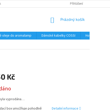
AJŮ
Přihlášení
NÁKUPNÍ
Prázdný košík
KOŠÍK
é oleje do aromalamp
Dámské kabelky COSSI
Hobby
Kos
50 Kč
dáno
byla vyprodána…
dací box umožňuje pohodlně
Detailní informace