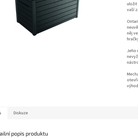
uložit
vaší z
Ontar
neuvěř
něj ve
hračky
Jeho 
nevyž
nástro
Mecha
otevř
výhod
s
Diskuze
ailní popis produktu