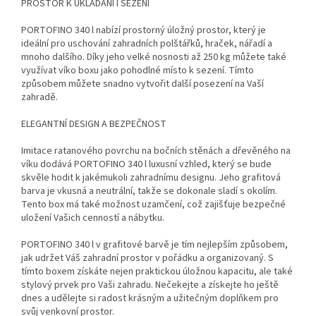
PROSTOR K UKLÁDÁNÍ I SEZENÍ
PORTOFINO 340 l nabízí prostorný úložný prostor, který je
ideální pro uschování zahradních polštářků, hraček, nářadí a
mnoho dalšího. Díky jeho velké nosnosti až 250 kg můžete také
využívat víko boxu jako pohodlné místo k sezení. Tímto
způsobem můžete snadno vytvořit další posezení na Vaší
zahradě.
ELEGANTNÍ DESIGN A BEZPEČNOST
Imitace ratanového povrchu na bočních stěnách a dřevěného na
víku dodává PORTOFINO 340 l luxusní vzhled, který se bude
skvěle hodit k jakémukoli zahradnímu designu. Jeho grafitová
barva je vkusná a neutrální, takže se dokonale sladí s okolím.
Tento box má také možnost uzamčení, což zajišťuje bezpečné
uložení Vašich cenností a nábytku.
PORTOFINO 340 l v grafitové barvě je tím nejlepším způsobem,
jak udržet Váš zahradní prostor v pořádku a organizovaný. S
tímto boxem získáte nejen praktickou úložnou kapacitu, ale také
stylový prvek pro Vaši zahradu. Nečekejte a získejte ho ještě
dnes a udělejte si radost krásným a užitečným doplňkem pro
svůj venkovní prostor.