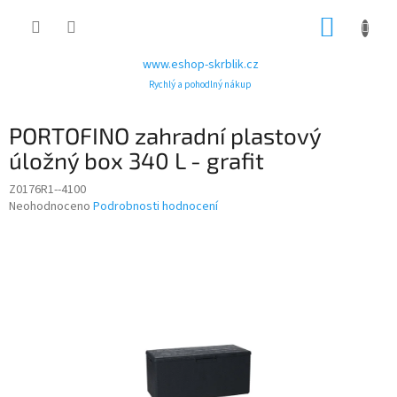
Přejít
NÁKUP
na
obsah
KOŠÍK
www.eshop-skrblik.cz
Rychlý a pohodlný nákup
PORTOFINO zahradní plastový
úložný box 340 L - grafit
Z0176R1--4100
Průměrné
Neohodnoceno
Podrobnosti hodnocení
hodnocení
produktu
je
0,0
z
5
hvězdiček.