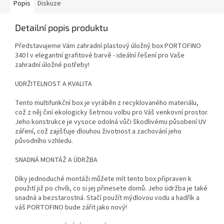
Popis
Diskuze
Detailní popis produktu
Představujeme Vám zahradní plastový úložný box PORTOFINO
340 l v elegantní grafitové barvě - ideální řešení pro Vaše
zahradní úložné potřeby!
UDRŽITELNOST A KVALITA
Tento multifunkční box je vyráběn z recyklovaného materiálu,
což z něj činí ekologicky šetrnou volbu pro Váš venkovní prostor.
Jeho konstrukce je vysoce odolná vůči škodlivému působení UV
záření, což zajišťuje dlouhou životnost a zachování jeho
původního vzhledu.
SNADNÁ MONTÁŽ A ÚDRŽBA
Díky jednoduché montáži můžete mít tento box připraven k
použití již po chvíli, co si jej přinesete domů. Jeho údržba je také
snadná a bezstarostná. Stačí použít mýdlovou vodu a hadřík a
váš PORTOFINO bude zářit jako nový!