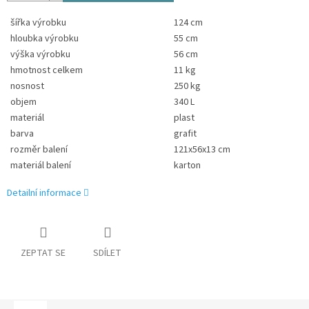
šířka výrobku
124 cm
hloubka výrobku
55 cm
výška výrobku
56 cm
hmotnost celkem
11 kg
nosnost
250 kg
objem
340 L
materiál
plast
barva
grafit
rozměr balení
121x56x13 cm
materiál balení
karton
Detailní informace
ZEPTAT SE
SDÍLET