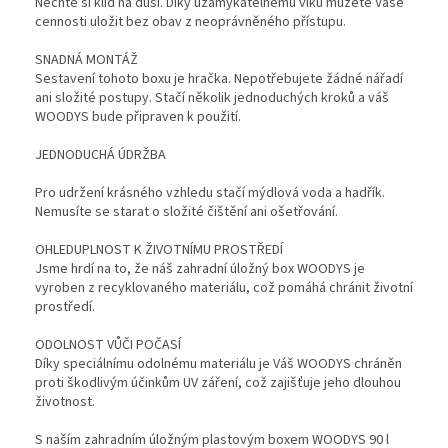
Nechte si klid na duši. Díky uzamykatelnému víku můžete Vaše
cennosti uložit bez obav z neoprávněného přístupu.
SNADNÁ MONTÁŽ
Sestavení tohoto boxu je hračka. Nepotřebujete žádné nářadí
ani složité postupy. Stačí několik jednoduchých kroků a váš
WOODYS bude připraven k použití.
JEDNODUCHÁ ÚDRŽBA
Pro udržení krásného vzhledu stačí mýdlová voda a hadřík.
Nemusíte se starat o složité čištění ani ošetřování.
OHLEDUPLNOST K ŽIVOTNÍMU PROSTŘEDÍ
Jsme hrdí na to, že náš zahradní úložný box WOODYS je
vyroben z recyklovaného materiálu, což pomáhá chránit životní
prostředí.
ODOLNOST VŮČI POČASÍ
Díky speciálnímu odolnému materiálu je Váš WOODYS chráněn
proti škodlivým účinkům UV záření, což zajišťuje jeho dlouhou
životnost.
S naším zahradním úložným plastovým boxem WOODYS 90 l