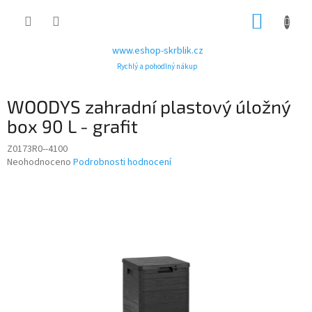
Přejít
NÁKUP
na
obsah
KOŠÍK
www.eshop-skrblik.cz
Rychlý a pohodlný nákup
WOODYS zahradní plastový úložný
box 90 L - grafit
Z0173R0--4100
Průměrné
Neohodnoceno
Podrobnosti hodnocení
hodnocení
produktu
je
0,0
z
5
hvězdiček.