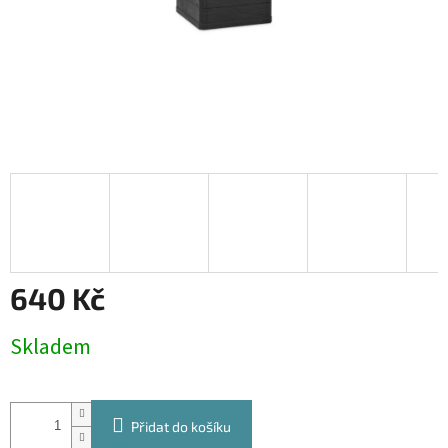
640 Kč
Měrná
Skladem
cena:
Přidat do košíku