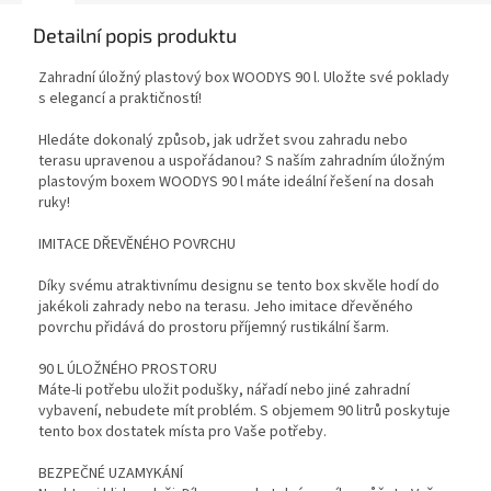
Detailní popis produktu
Zahradní úložný plastový box WOODYS 90 l. Uložte své poklady
s elegancí a praktičností!
Hledáte dokonalý způsob, jak udržet svou zahradu nebo
terasu upravenou a uspořádanou? S naším zahradním úložným
plastovým boxem WOODYS 90 l máte ideální řešení na dosah
ruky!
IMITACE DŘEVĚNÉHO POVRCHU
Díky svému atraktivnímu designu se tento box skvěle hodí do
jakékoli zahrady nebo na terasu. Jeho imitace dřevěného
povrchu přidává do prostoru příjemný rustikální šarm.
90 L ÚLOŽNÉHO PROSTORU
Máte-li potřebu uložit podušky, nářadí nebo jiné zahradní
vybavení, nebudete mít problém. S objemem 90 litrů poskytuje
tento box dostatek místa pro Vaše potřeby.
BEZPEČNÉ UZAMYKÁNÍ