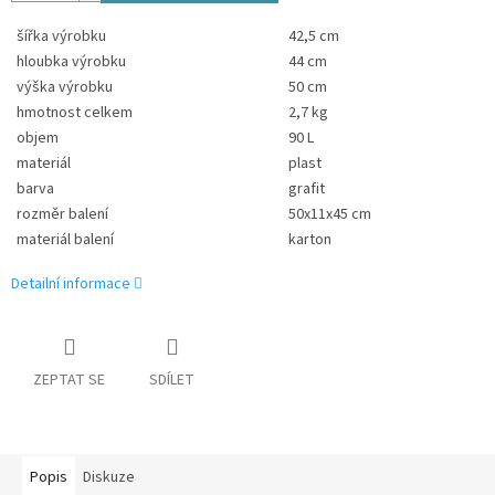
šířka výrobku
42,5 cm
hloubka výrobku
44 cm
výška výrobku
50 cm
hmotnost celkem
2,7 kg
objem
90 L
materiál
plast
barva
grafit
rozměr balení
50x11x45 cm
materiál balení
karton
Detailní informace
ZEPTAT SE
SDÍLET
Popis
Diskuze