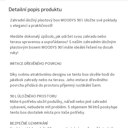
Detailní popis produktu
Zahradní úložný plastový box WOODYS 90 l. Uložte své poklady
s elegancí a praktičností!
Hledáte dokonalý způsob, jak udržet svou zahradu nebo
terasu upravenou a uspořádanou? S naším zahradním úložným
plastovým boxem WOODYS 90 l máte ideální řešení na dosah
ruky!
IMITACE DŘEVĚNÉHO POVRCHU
Díky svému atraktivnímu designu se tento box skvěle hodí do
jakékoli zahrady nebo na terasu. Jeho imitace dřevěného
povrchu přidává do prostoru příjemný rustikální šarm.
90 L ÚLOŽNÉHO PROSTORU
Máte-li potřebu uložit podušky, nářadí nebo jiné zahradní
vybavení, nebudete mít problém. S objemem 90 litrů poskytuje
tento box dostatek místa pro Vaše potřeby.
BEZPEČNÉ UZAMYKÁNÍ