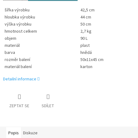
šířka výrobku
42,5 cm
hloubka výrobku
44 cm
výška výrobku
50 cm
hmotnost celkem
2,7 kg
objem
90 L
materiál
plast
barva
hnědá
rozměr balení
50x11x45 cm
materiál balení
karton
Detailní informace
ZEPTAT SE
SDÍLET
Popis
Diskuze