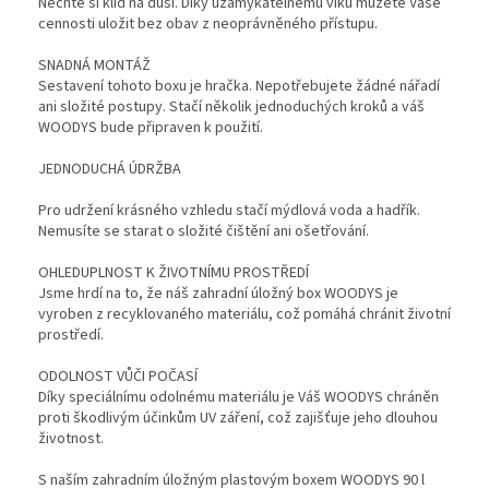
Nechte si klid na duši. Díky uzamykatelnému víku můžete Vaše
cennosti uložit bez obav z neoprávněného přístupu.
SNADNÁ MONTÁŽ
Sestavení tohoto boxu je hračka. Nepotřebujete žádné nářadí
ani složité postupy. Stačí několik jednoduchých kroků a váš
WOODYS bude připraven k použití.
JEDNODUCHÁ ÚDRŽBA
Pro udržení krásného vzhledu stačí mýdlová voda a hadřík.
Nemusíte se starat o složité čištění ani ošetřování.
OHLEDUPLNOST K ŽIVOTNÍMU PROSTŘEDÍ
Jsme hrdí na to, že náš zahradní úložný box WOODYS je
vyroben z recyklovaného materiálu, což pomáhá chránit životní
prostředí.
ODOLNOST VŮČI POČASÍ
Díky speciálnímu odolnému materiálu je Váš WOODYS chráněn
proti škodlivým účinkům UV záření, což zajišťuje jeho dlouhou
životnost.
S naším zahradním úložným plastovým boxem WOODYS 90 l