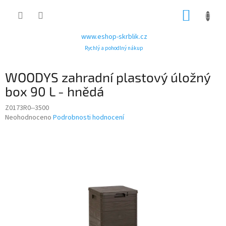
Přejít
NÁKUP
na
obsah
KOŠÍK
www.eshop-skrblik.cz
Rychlý a pohodlný nákup
WOODYS zahradní plastový úložný
box 90 L - hnědá
Z0173R0--3500
Průměrné
Neohodnoceno
Podrobnosti hodnocení
hodnocení
produktu
je
0,0
z
5
hvězdiček.