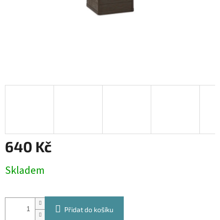
640 Kč
Měrná
Skladem
cena:
Přidat do košíku