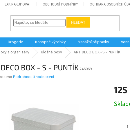
JAK NAKUPOVAT
OBCHODNÍ PODMÍNKY
OCHRANA OSOBNÍCH ÚD
HLEDAT
Drogerie
Konopné výrobky
Masážní přípravky
Vonn
boxy a organizéry
Úložné boxy
ART DECO BOX - S - PUNTÍK
 DECO BOX - S - PUNTÍK
246069
né
noceno
Podrobnosti hodnocení
ní
125
u
Měrná
Skla
cena:
ek.