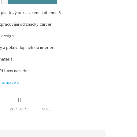
 plastový box s víkem o objemu 6L.
í zpracování od značky Curver
í design
ký a pěkný doplněk do interiéru
materiál
vět boxy na sebe
informace
ZEPTAT SE
SDÍLET