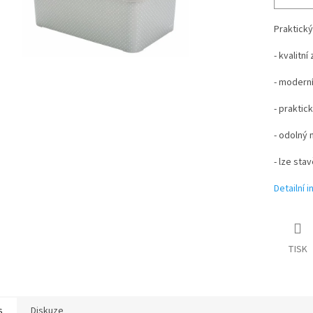
Praktický
- kvalitn
- modern
- praktic
- odolný 
- lze sta
Detailní 
TISK
s
Diskuze