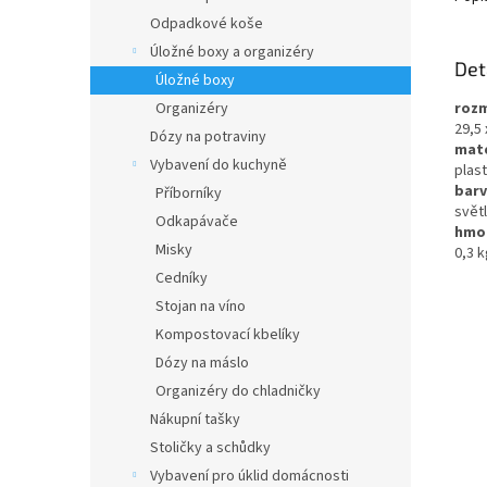
Odpadkové koše
Úložné boxy a organizéry
Det
Úložné boxy
Organizéry
rozm
29,5 
Dózy na potraviny
mate
Vybavení do kuchyně
plast
bar
Příborníky
světl
Odkapávače
hmo
Misky
0,3 k
Cedníky
Stojan na víno
Kompostovací kbelíky
Dózy na máslo
Organizéry do chladničky
Nákupní tašky
Stoličky a schůdky
Vybavení pro úklid domácnosti