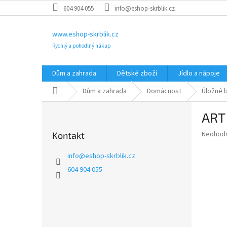
Přejít
604 904 055
info@eshop-skrblik.cz
na
obsah
www.eshop-skrblik.cz
Rychlý a pohodlný nákup
Dům a zahrada
Dětské zboží
Jídlo a nápoje
Domů
Dům a zahrada
Domácnost
Úložné 
P
ART
o
s
Průměr
Neohod
Kontakt
t
hodnoce
r
produkt
info
@
eshop-skrblik.cz
a
je
604 904 055
0,0
n
z
n
5
í
hvězdič
p
a
Přeskočit