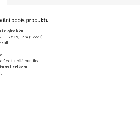
ailní popis produktu
ěr výrobku
x 13,5 x 19,5 cm (ŠxVxH)
riál
va
e šedá + bílé puntíky
tnost celkem
g