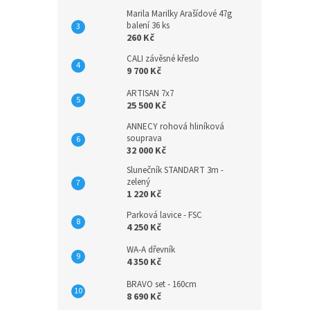
Marila Marilky Arašídové 47g
balení 36 ks
260 Kč
CALI závěsné křeslo
9 700 Kč
ARTISAN 7x7
25 500 Kč
ANNECY rohová hliníková
souprava
32 000 Kč
Slunečník STANDART 3m -
zelený
1 220 Kč
Parková lavice - FSC
4 250 Kč
WA-A dřevník
4 350 Kč
BRAVO set - 160cm
8 690 Kč