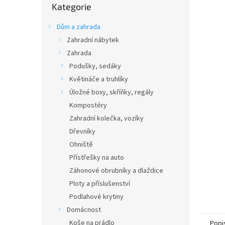
n
Kategorie
kategorie
e
l
Dům a zahrada
Zahradní nábytek
Zahrada
Podušky, sedáky
Květináče a truhlíky
Úložné boxy, skříňky, regály
Kompostéry
Zahradní kolečka, vozíky
Dřevníky
Ohniště
Přístřešky na auto
Záhonové obrubníky a dlaždice
Ploty a příslušenství
Podlahové krytiny
Domácnost
Koše na prádlo
Popi