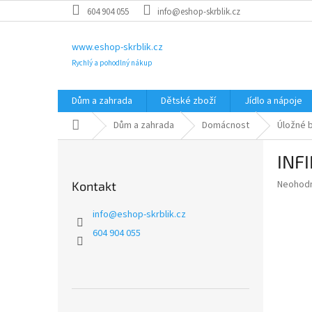
Přejít
604 904 055
info@eshop-skrblik.cz
na
obsah
www.eshop-skrblik.cz
Rychlý a pohodlný nákup
Dům a zahrada
Dětské zboží
Jídlo a nápoje
Domů
Dům a zahrada
Domácnost
Úložné 
P
INFI
o
s
Průměr
Neohod
Kontakt
t
hodnoce
r
produkt
info
@
eshop-skrblik.cz
a
je
604 904 055
0,0
n
z
n
5
í
hvězdič
p
a
Přeskočit