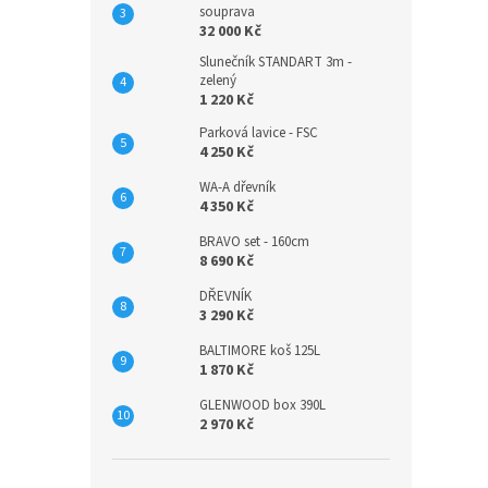
souprava
32 000 Kč
Slunečník STANDART 3m -
zelený
1 220 Kč
Parková lavice - FSC
4 250 Kč
WA-A dřevník
4 350 Kč
BRAVO set - 160cm
8 690 Kč
DŘEVNÍK
3 290 Kč
BALTIMORE koš 125L
1 870 Kč
GLENWOOD box 390L
2 970 Kč