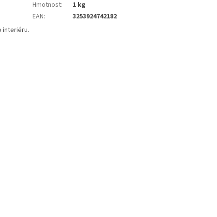
Hmotnost
:
1 kg
EAN
:
3253924742182
interiéru.