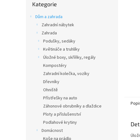
n
Kategorie
kategorie
e
l
Dům a zahrada
Zahradní nábytek
Zahrada
Podušky, sedáky
Květináče a truhlíky
Úložné boxy, skříňky, regály
Kompostéry
Zahradní kolečka, vozíky
Dřevníky
Ohniště
Přístřešky na auto
Popi
Záhonové obrubníky a dlaždice
Ploty a příslušenství
Podlahové krytiny
Det
Domácnost
Úlož
Koše na prádlo