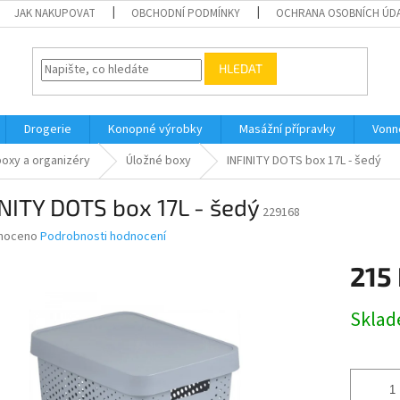
JAK NAKUPOVAT
OBCHODNÍ PODMÍNKY
OCHRANA OSOBNÍCH ÚD
HLEDAT
Drogerie
Konopné výrobky
Masážní přípravky
Vonn
boxy a organizéry
Úložné boxy
INFINITY DOTS box 17L - šedý
NITY DOTS box 17L - šedý
229168
né
noceno
Podrobnosti hodnocení
ní
215
u
Měrná
Skla
cena:
ek.