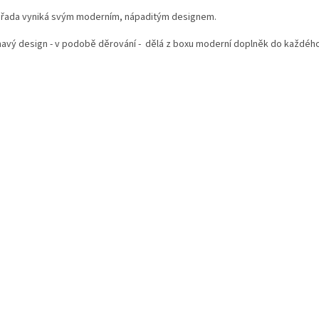
 řada vyniká svým moderním, nápaditým designem.
mavý design - v podobě děrování - dělá z boxu moderní doplněk do každého 