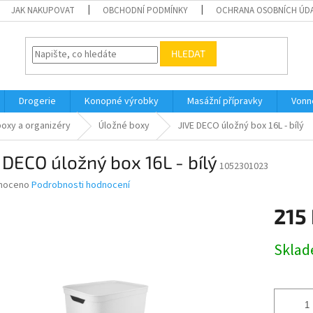
JAK NAKUPOVAT
OBCHODNÍ PODMÍNKY
OCHRANA OSOBNÍCH ÚD
HLEDAT
Drogerie
Konopné výrobky
Masážní přípravky
Vonn
boxy a organizéry
Úložné boxy
JIVE DECO úložný box 16L - bílý
 DECO úložný box 16L - bílý
1052301023
né
noceno
Podrobnosti hodnocení
ní
215
u
Měrná
Skla
cena:
ek.