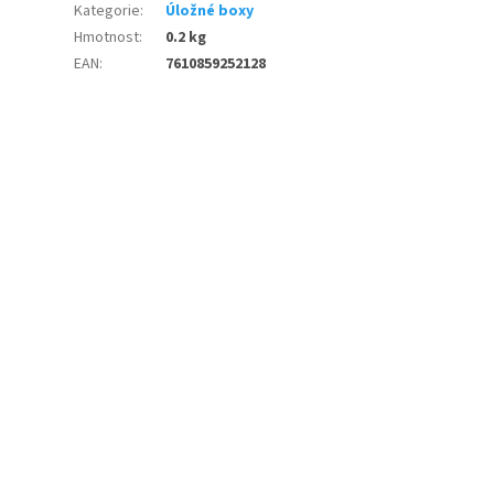
Kategorie
:
Úložné boxy
Hmotnost
:
0.2 kg
EAN
:
7610859252128