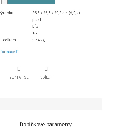
výrobku
36,5 x 26,5 x 20,3 cm (d,š,v)
plast
bílá
16L
t celkem
0,54 kg
informace
ZEPTAT SE
SDÍLET
Doplňkové parametry