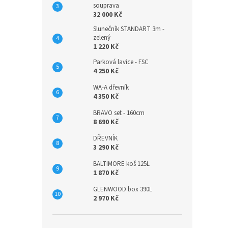
souprava
32 000 Kč
Slunečník STANDART 3m -
zelený
1 220 Kč
Parková lavice - FSC
4 250 Kč
WA-A dřevník
4 350 Kč
BRAVO set - 160cm
8 690 Kč
DŘEVNÍK
3 290 Kč
BALTIMORE koš 125L
1 870 Kč
GLENWOOD box 390L
2 970 Kč