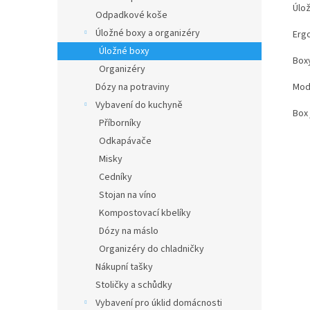
Úlož
Odpadkové koše
Úložné boxy a organizéry
Erg
Úložné boxy
Boxy
Organizéry
Mode
Dózy na potraviny
Vybavení do kuchyně
Box 
Příborníky
Odkapávače
Misky
Cedníky
Stojan na víno
Kompostovací kbelíky
Dózy na máslo
Organizéry do chladničky
Nákupní tašky
Stoličky a schůdky
Vybavení pro úklid domácnosti