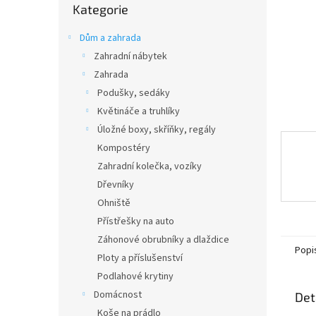
n
Kategorie
kategorie
e
l
Dům a zahrada
Zahradní nábytek
Zahrada
Podušky, sedáky
Květináče a truhlíky
Úložné boxy, skříňky, regály
Kompostéry
Zahradní kolečka, vozíky
Dřevníky
Ohniště
Přístřešky na auto
Záhonové obrubníky a dlaždice
Popi
Ploty a příslušenství
Podlahové krytiny
Domácnost
Det
Koše na prádlo