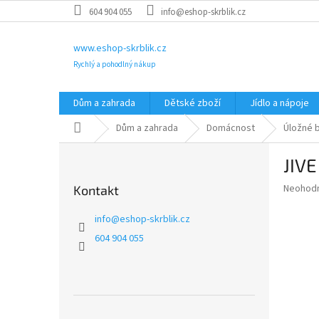
Přejít
604 904 055
info@eshop-skrblik.cz
na
obsah
www.eshop-skrblik.cz
Rychlý a pohodlný nákup
Dům a zahrada
Dětské zboží
Jídlo a nápoje
Domů
Dům a zahrada
Domácnost
Úložné 
P
JIVE
o
s
Průměr
Neohod
Kontakt
t
hodnoce
r
produkt
info
@
eshop-skrblik.cz
a
je
604 904 055
0,0
n
z
n
5
í
hvězdič
p
a
Přeskočit