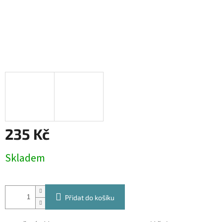
235 Kč
Měrná
Skladem
cena:
Přidat do košíku