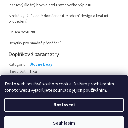
Plastový úložný box ve stylu ratanového výpletu.
Široké využití v celé domácnosti. Moderní design a kvalitní
provedení.
Objem boxu 28L.
Úchytky pro snadné přenášení.
Doplňkové parametry
Kategorie
:
Úložné boxy
Hmotnost
:
1 kg
EAN
:
7610859221421
Tento web používá soubory cookie. Dalším procházením
tohoto webu vyjadřujete souhlas s jejich používáním.
Z
á
Nastavení
Vytvořil Shoptet
p
a
t
Souhlasím
Copyright 2026
www.eshop-skrblik.cz
. Všechna práva vyhrazena.
í