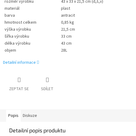
rozměr výrobku
43 x 33 x 21,5 cm (d,š,v)
materiál
plast
barva
antracit
hmotnost celkem
0,85 kg
výška výrobku
21,5 cm
šířka výrobku
33 cm
délka výrobku
43 cm
objem
28L
Detailní informace
ZEPTAT SE
SDÍLET
Popis
Diskuze
Detailní popis produktu