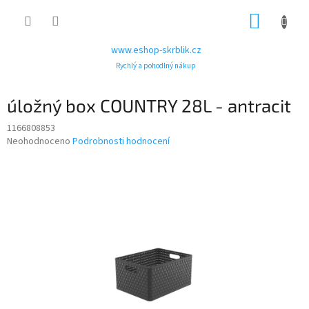
Přejít
NÁKUP
na
obsah
KOŠÍK
www.eshop-skrblik.cz
Rychlý a pohodlný nákup
úložný box COUNTRY 28L - antracit
1166808853
Průměrné
Neohodnoceno
Podrobnosti hodnocení
hodnocení
produktu
je
0,0
z
5
hvězdiček.