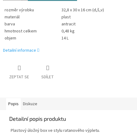
rozměr výrobku
32,8 x 30 x 16 cm (d,š,v)
materiál
plast
barva
antracit
hmotnost celkem
0,48 kg
objem
14 L
Detailní informace
ZEPTAT SE
SDÍLET
Popis
Diskuze
Detailní popis produktu
Plastový úložný box ve stylu ratanového výpletu.