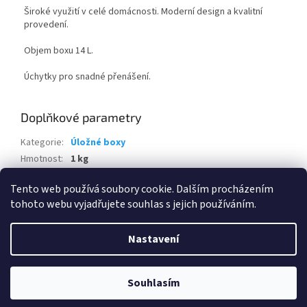
Široké využití v celé domácnosti. Moderní design a kvalitní
provedení.
Objem boxu 14 L.
Úchytky pro snadné přenášení.
Doplňkové parametry
Kategorie
:
Úložné boxy
Hmotnost
:
1 kg
EAN
:
7610859221414
Tento web používá soubory cookie. Dalším procházením
tohoto webu vyjadřujete souhlas s jejich používáním.
Z
á
Nastavení
Vytvořil Shoptet
p
a
t
Souhlasím
Copyright 2026
www.eshop-skrblik.cz
. Všechna práva vyhrazena.
í