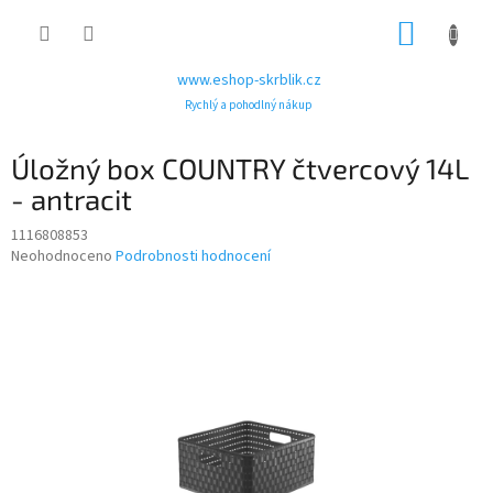
Přejít
NÁKUP
na
obsah
KOŠÍK
www.eshop-skrblik.cz
Rychlý a pohodlný nákup
Úložný box COUNTRY čtvercový 14L
- antracit
1116808853
Průměrné
Neohodnoceno
Podrobnosti hodnocení
hodnocení
produktu
je
0,0
z
5
hvězdiček.