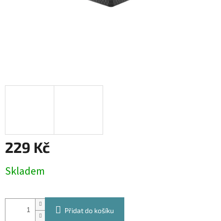
229 Kč
Měrná
Skladem
cena:
Přidat do košíku