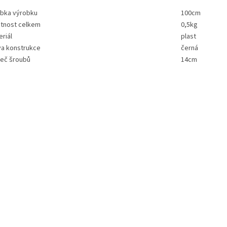
ubka výrobku
100cm
tnost celkem
0,5kg
riál
plast
va konstrukce
černá
teč šroubů
14cm