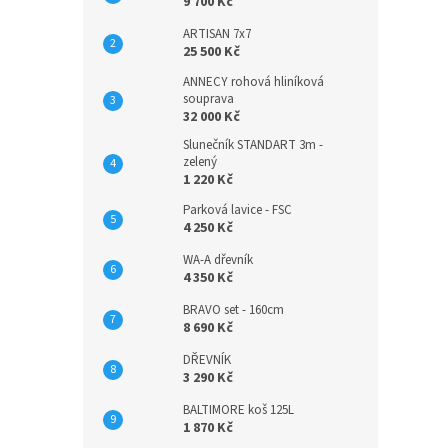
9 700 Kč
ARTISAN 7x7
25 500 Kč
ANNECY rohová hliníková
souprava
32 000 Kč
Slunečník STANDART 3m -
zelený
1 220 Kč
Parková lavice - FSC
4 250 Kč
WA-A dřevník
4 350 Kč
BRAVO set - 160cm
8 690 Kč
DŘEVNÍK
3 290 Kč
BALTIMORE koš 125L
1 870 Kč