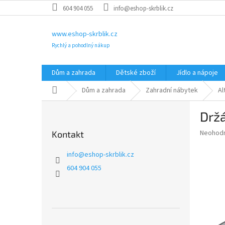
Přejít
604 904 055
info@eshop-skrblik.cz
na
obsah
www.eshop-skrblik.cz
Rychlý a pohodlný nákup
Dům a zahrada
Dětské zboží
Jídlo a nápoje
Domů
Dům a zahrada
Zahradní nábytek
Al
P
Drž
o
s
Průměr
Neohod
Kontakt
t
hodnoce
r
produkt
info
@
eshop-skrblik.cz
a
je
604 904 055
0,0
n
z
n
5
í
hvězdič
p
a
Přeskočit