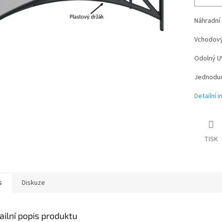
Náhradní 
Vchodový
Odolný UV
Jednoduc
Detailní 
TISK
s
Diskuze
ailní popis produktu