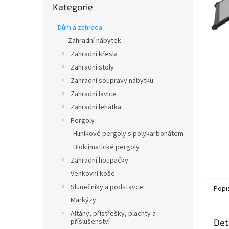
n
Kategorie
kategorie
e
l
Dům a zahrada
Zahradní nábytek
Zahradní křesla
Zahradní stoly
Zahradní soupravy nábytku
Zahradní lavice
Zahradní lehátka
Pergoly
Hliníkové pergoly s polykarbonátem
Bioklimatické pergoly
Zahradní houpačky
Venkovní koše
Slunečníky a podstavce
Popi
Markýzy
Altány, přístřešky, plachty a
příslušenství
Det