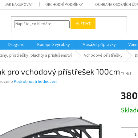
JAK NAKUPOVAT
OBCHODNÍ PODMÍNKY
OCHRANA OSOBNÍCH ÚD
HLEDAT
Drogerie
Konopné výrobky
Masážní přípravky
Vonn
tány, přístřešky, plachty a příslušenství
Vchodové přístřešky
D
ák pro vchodový přístřešek 100cm
YP-B1
né
noceno
Podrobnosti hodnocení
ní
380
u
Měrná
Skla
cena:
ek.