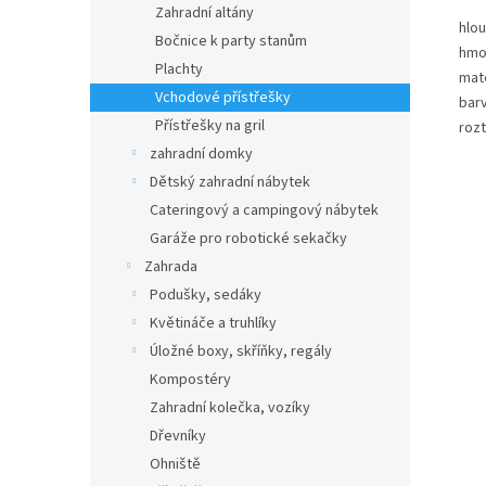
Zahradní altány
hlo
Bočnice k party stanům
hmo
Plachty
mate
Vchodové přístřešky
bar
Přístřešky na gril
roz
zahradní domky
Dětský zahradní nábytek
Cateringový a campingový nábytek
Garáže pro robotické sekačky
Zahrada
Podušky, sedáky
Květináče a truhlíky
Úložné boxy, skříňky, regály
Kompostéry
Zahradní kolečka, vozíky
Dřevníky
Ohniště