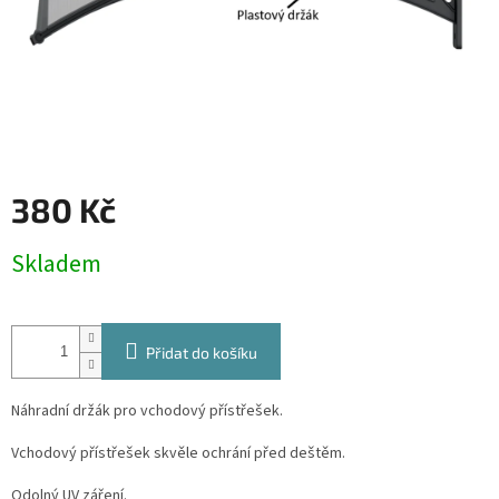
380 Kč
Měrná
Skladem
cena:
Přidat do košíku
Náhradní držák pro vchodový přístřešek.
Vchodový přístřešek skvěle ochrání před deštěm.
Odolný UV záření.