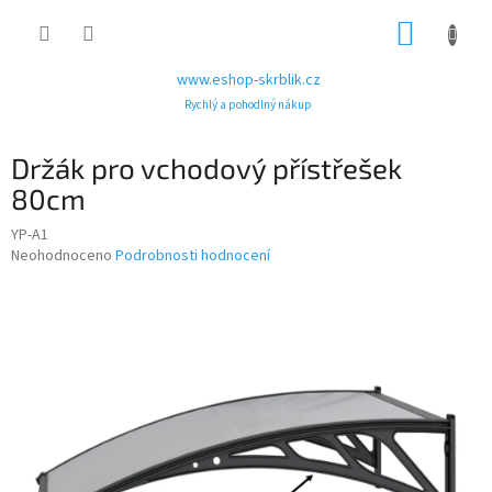
Přejít
NÁKUP
na
obsah
KOŠÍK
www.eshop-skrblik.cz
Rychlý a pohodlný nákup
Držák pro vchodový přístřešek
80cm
YP-A1
Průměrné
Neohodnoceno
Podrobnosti hodnocení
hodnocení
produktu
je
0,0
z
5
hvězdiček.