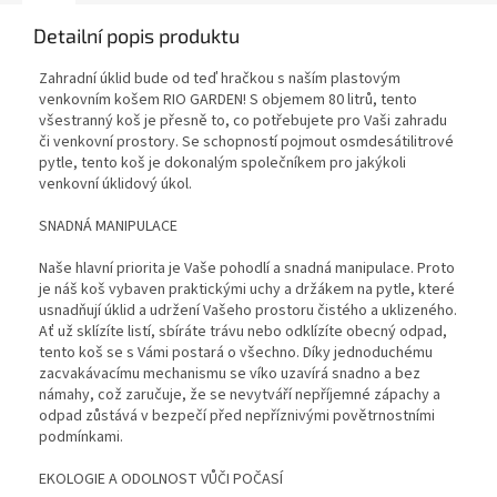
Detailní popis produktu
Zahradní úklid bude od teď hračkou s naším plastovým
venkovním košem RIO GARDEN! S objemem 80 litrů, tento
všestranný koš je přesně to, co potřebujete pro Vaši zahradu
či venkovní prostory. Se schopností pojmout osmdesátilitrové
pytle, tento koš je dokonalým společníkem pro jakýkoli
venkovní úklidový úkol.
SNADNÁ MANIPULACE
Naše hlavní priorita je Vaše pohodlí a snadná manipulace. Proto
je náš koš vybaven praktickými uchy a držákem na pytle, které
usnadňují úklid a udržení Vašeho prostoru čistého a uklizeného.
Ať už sklízíte listí, sbíráte trávu nebo odklízíte obecný odpad,
tento koš se s Vámi postará o všechno. Díky jednoduchému
zacvakávacímu mechanismu se víko uzavírá snadno a bez
námahy, což zaručuje, že se nevytváří nepříjemné zápachy a
odpad zůstává v bezpečí před nepříznivými povětrnostními
podmínkami.
EKOLOGIE A ODOLNOST VŮČI POČASÍ