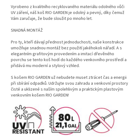
Vyrobeno z kvalitního recyklovaného materiálu odolného vůči
UV záření, náš koš RIO GARDEN je odolný a pevný, díky čemuž
Vám zaručuje, že bude sloužit po mnoho let.
SNADNÁ MONTÁŽ
Pro ty, kteří dávají přednost jednoduchosti, naše konstrukce
umožňuje snadnou montáž bez použití jakéhokoli nářadí. A s
elegantním grafitovým provedením a imitací dřevěného
povrchu se tento koš hodí do každého venkovního prostředí a
přidává mu moderní a stylový vzhled.
S košem RIO GARDEN už nebudete muset ztrácet čas a energii
při sbírání odpadků. Udržujte svou zahradu a venkovní prostory
čisté a uklizené s naším spolehlivým a praktickým plastovým
venkovním košem RIO GARDEN!