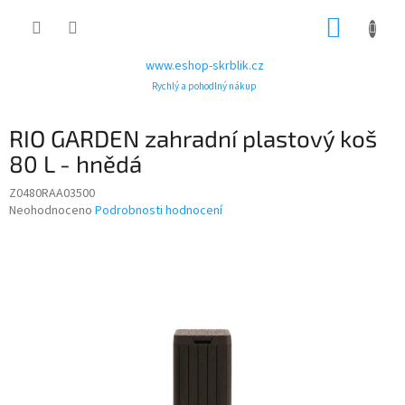
Přejít
NÁKUP
na
obsah
KOŠÍK
www.eshop-skrblik.cz
Rychlý a pohodlný nákup
RIO GARDEN zahradní plastový koš
80 L - hnědá
Z0480RAA03500
Průměrné
Neohodnoceno
Podrobnosti hodnocení
hodnocení
produktu
je
0,0
z
5
hvězdiček.