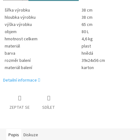
šířka výrobku
38 cm
hloubka výrobku
38 cm
výška výrobku
65 cm
objem
80 L
hmotnost celkem
4,6 kg
materiál
plast
barva
hnědá
rozměr balení
39x24x56 cm
materiál balení
karton
Detailní informace
ZEPTAT SE
SDÍLET
Popis
Diskuze